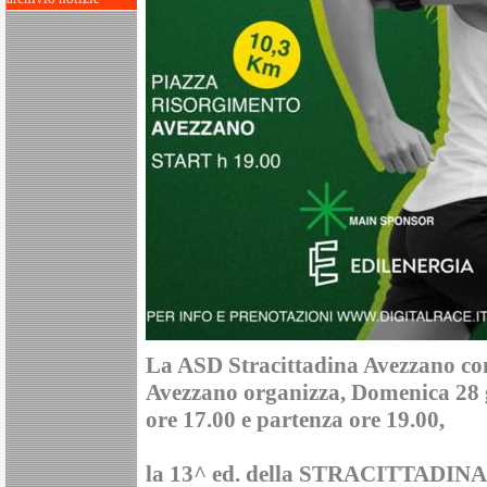
La ASD Stracittadina Avezzano con
Avezzano organizza, Domenica 28 g
ore 17.00 e partenza ore 19.00,
la 13^ ed. della STRACITTADIN