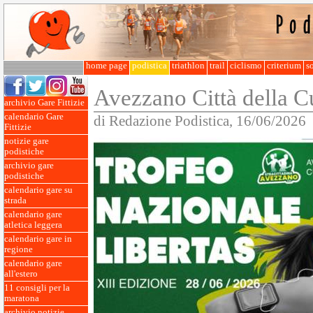
home page
podistica
triathlon
trail
ciclismo
criterium
so
Avezzano Città della C
archivio Gare Fittizie
calendario Gare
di Redazione Podistica, 16/06/2026
Fittizie
notizie gare
podistiche
archivio gare
podistiche
calendario gare su
strada
calendario gare
atletica leggera
calendario gare in
regione
calendario gare
all'estero
11 consigli per la
maratona
archivio notizie