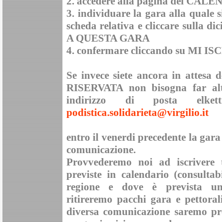
2. accedere alla pagina del
CALEN
3. individuare la gara alla quale s
scheda relativa e cliccare sulla di
A QUESTA GARA
4. confermare cliccando su
MI IS
Se invece siete ancora in attesa 
RISERVATA non bisogna far alt
indirizzo di posta elke
podistica.solidarieta@virgilio.it
entro il venerdi precedente la gara
comunicazione
.
Provvederemo noi ad iscrivere tu
previste in calendario (consultab
regione
e dove è prevista una 
ritireremo pacchi gara e pettoral
diversa comunicazione saremo pre