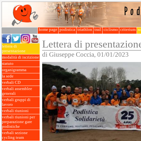
home page
podistica
triathlon
trail
ciclismo
criterium
so
Lettera di presentazione 
lettera di
presentazione
di Giuseppe Coccia, 01/01/2023
modalità di iscrizione
statuto
organigramma
la sede
verbali CD
verbali assemblee
generali
verbali gruppi di
lavoro
verbali riunioni
verbali riunioni per
preparazione gare
podistiche
verbali sezione
cycling team