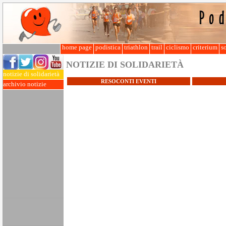
home page
podistica
triathlon
trail
ciclismo
criterium
so
NOTIZIE DI SOLIDARIETÀ
notizie di solidarietà
RESOCONTI EVENTI
archivio notizie