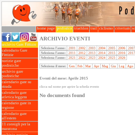
home page
podistica
triathlon
trail
ciclismo
criterium
so
ARCHIVIO EVENTI
archivio Gare Fittizie
Seleziona l'anno:
2001
2002
2003
2004
2005
2006
200
calendario Gare
Seleziona l'anno:
2011
2012
2013
2014
2015
2016
201
Fittizie
Seleziona l'anno:
2021
2022
2023
2024
2025
2026
notizie gare
podistiche
Seleziona il mese:
Gen
Feb
Mar
Apr
Mag
Giu
Lug
Ago
archivio gare
podistiche
Eventi del mese: Aprile 2015
calendario gare su
strada
clicca sul nome per aprire la scheda evento
calendario gare
No documents found
atletica leggera
calendario gare in
regione
calendario gare
all'estero
11 consigli per la
maratona
archivio notizie