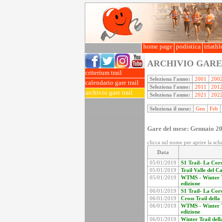
home page
podistica
triath
ARCHIVIO GARE
criterium trail
Seleziona l'anno:
2001
200
calendario gare trail
Seleziona l'anno:
2011
201
archivio gare trail
Seleziona l'anno:
2021
202
Seleziona il mese:
Gen
Feb
Gare del mese: Gennaio 2
clicca sul nome per aprire la sche
Data
05/01/2019
S1 Trail- La Cors
05/01/2019
Trail Valle del 
05/01/2019
WTMS - Winter Tr
edizione
06/01/2019
S1 Trail- La Cors
06/01/2019
Cross Trail della
06/01/2019
WTMS - Winter Tr
edizione
06/01/2019
Winter Trail del