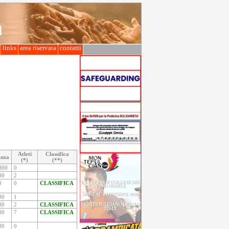
l
links
area riservata
contatti
Atleti
Classifica
anza
(*)
(**)
000
0
00
2
0
0
CLASSIFICA
00
1
00
2
CLASSIFICA
00
7
CLASSIFICA
00
0