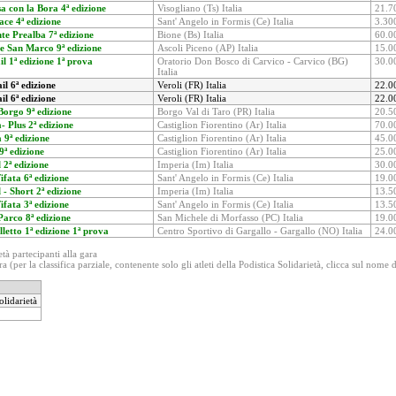
a con la Bora 4ª edizione
Visogliano (Ts) Italia
21.7
ace 4ª edizione
Sant' Angelo in Formis (Ce) Italia
3.30
te Prealba 7ª edizione
Bione (Bs) Italia
60.0
le San Marco 9ª edizione
Ascoli Piceno (AP) Italia
15.0
l 1ª edizione 1ª prova
Oratorio Don Bosco di Carvico - Carvico (BG)
30.0
Italia
il 6ª edizione
Veroli (FR) Italia
22.0
il 6ª edizione
Veroli (FR) Italia
22.0
Borgo 9ª edizione
Borgo Val di Taro (PR) Italia
20.5
 Plus 2ª edizione
Castiglion Fiorentino (Ar) Italia
70.0
 9ª edizione
Castiglion Fiorentino (Ar) Italia
45.0
9ª edizione
Castiglion Fiorentino (Ar) Italia
25.0
2ª edizione
Imperia (Im) Italia
30.0
ifata 6ª edizione
Sant' Angelo in Formis (Ce) Italia
19.0
- Short 2ª edizione
Imperia (Im) Italia
13.5
ifata 3ª edizione
Sant' Angelo in Formis (Ce) Italia
13.5
Parco 8ª edizione
San Michele di Morfasso (PC) Italia
19.0
olletto 1ª edizione 1ª prova
Centro Sportivo di Gargallo - Gargallo (NO) Italia
24.0
età partecipanti alla gara
a (per la classifica parziale, contenente solo gli atleti della Podistica Solidarietà, clicca sul nome 
olidarietà