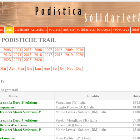
lon
trail
ciclismo
criterium
società
notizie
solidarietà
fototeca
videoteca
fida
 PODISTICHE TRAIL
2
2003
2004
2005
2006
2007
2008
2009
2010
2
2013
2014
2015
2016
2017
2018
2019
2020
2
2023
2024
2025
2026
Mar
Apr
Mag
Giu
Lug
Ago
Set
Ott
Nov
Dic
019
da gara trail
Nome
Località
Dist
a con la Bora 2ª edizione
Visogliano (Ts) Italia
164.
Campanaro
Poggio Picenze (AQ) Italia
14.8
ail dei Monti Simbruini 3ª
Monte Livata - Subiaco (RM) Italia
1.00
a con la Bora 4ª edizione
Pesek - Visogliano (Ts) Italia
57.3
 Befana 4ª edizione
Celano (AQ) Italia
12.0
ail dei Monti Simbruini 4ª
Monte Livata - Subiaco (RM) Italia
13.0
la Lumaca
Prato Barbieri (PC) Italia
22.0