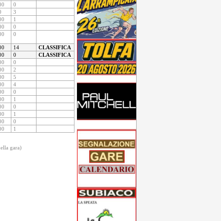
00
0
0
3
00
1
00
0
00
0
00
14
CLASSIFICA
00
0
CLASSIFICA
00
0
00
2
00
5
00
4
00
0
00
1
00
0
00
1
00
0
00
1
della gara)