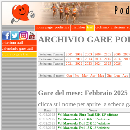
home page
podistica
triathlon
trail
ciclismo
criterium
so
ARCHIVIO GARE PO
criterium trail
calendario gare trail
archivio gare trail
Seleziona l'anno:
2001
2002
2003
2004
2005
2006
200
Seleziona l'anno:
2011
2012
2013
2014
2015
2016
201
Seleziona l'anno:
2021
2022
2023
2024
2025
2026
Seleziona il mese:
Gen
Feb
Mar
Apr
Mag
Giu
Lug
Ago
Gare del mese: Febbraio 2025
clicca sul nome per aprire la scheda ga
Data
Nome
01/02/2025
Val Maremola Ultra Trail 53K 13ª edizione
01/02/2025
Val Maremola Trail 34K 13ª edizione
01/02/2025
Val Maremola Trail 23K 13ª edizione
01/02/2025
Val Maremola Trail 15K 13ª edizione