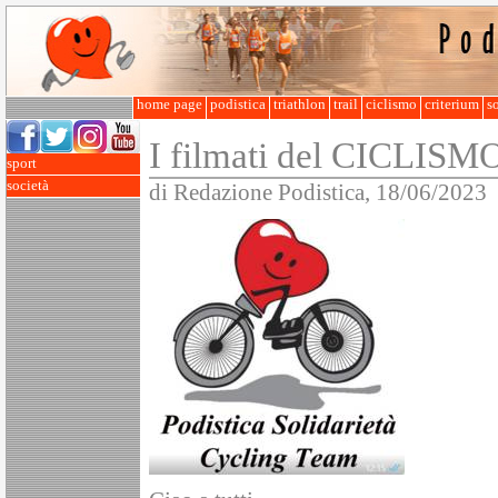
home page
podistica
triathlon
trail
ciclismo
criterium
so
I filmati del CICLISM
sport
società
di Redazione Podistica, 18/06/2023