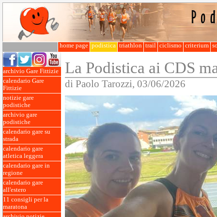
home page
podistica
triathlon
trail
ciclismo
criterium
so
La Podistica ai CDS mas
archivio Gare Fittizie
calendario Gare
di Paolo Tarozzi, 03/06/2026
Fittizie
notizie gare
podistiche
archivio gare
podistiche
calendario gare su
strada
calendario gare
atletica leggera
calendario gare in
regione
calendario gare
all'estero
11 consigli per la
maratona
archivio notizie