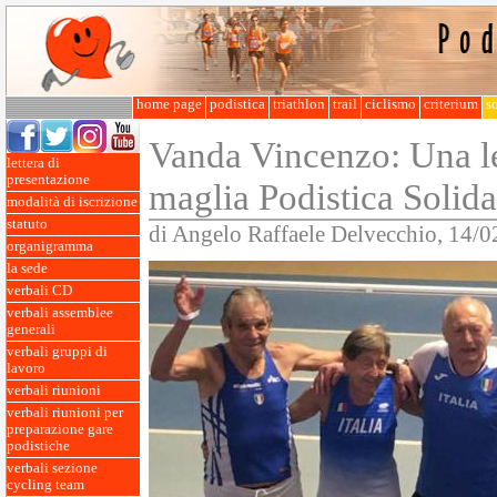
home page
podistica
triathlon
trail
ciclismo
criterium
so
Vanda Vincenzo: Una l
lettera di
presentazione
maglia Podistica Solida
modalità di iscrizione
statuto
di Angelo Raffaele Delvecchio, 14/
organigramma
la sede
verbali CD
verbali assemblee
generali
verbali gruppi di
lavoro
verbali riunioni
verbali riunioni per
preparazione gare
podistiche
verbali sezione
cycling team