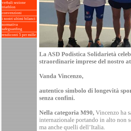
verbali sezione
triathlon
convenzioni
i nostri ultimi bilanci
normativa
safeguarding
rendiconti 5 per mille
La ASD Podistica Solidarietà cele
straordinarie imprese del nostro a
Vanda Vincenzo,
autentico simbolo di longevità spo
senza confini.
Nella categoria M90,
Vincenzo ha sa
internazionale portando in alto non so
ma anche quelli dell’Italia.