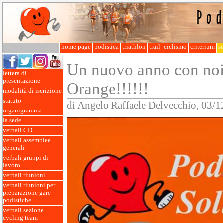
home page
podistica
triathlon
trail
ciclismo
criterium
so
Un nuovo anno con noi 
lettera di
presentazione
Orange!!!!!!
modalità di iscrizione
statuto
di Angelo Raffaele Delvecchio, 03/
organigramma
la sede
verbali CD
verbali assemblee
generali
verbali gruppi di
lavoro
verbali riunioni
verbali riunioni per
preparazione gare
podistiche
verbali sezione
cycling team