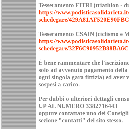
Tesseramento FITRI (triathlon - dua
https://www.podisticasolidarieta.i
schedegare/429A81AF520E90FB
Tesseramento CSAIN (ciclismo e M
https://www.podisticasolidarieta.i
schedegare/32F6C90952B88BA6
È bene rammentare che l'iscrizione
solo ad avvenuto pagamento della q
ogni singola gara fittizia) ed aver 
sospesi a carico.
Per dubbi o ulteriori dettagli cons
UP AL NUMERO 3382716443
oppure contattate uno dei Consiglie
sezione "contatti" del sito stesso.