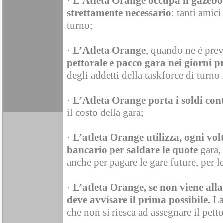
·
L’Atleta Orange occupa il gazebo 
strettamente necessario
: tanti amici
turno;
·
L’Atleta Orange
, quando ne è prev
pettorale e pacco gara nei giorni pr
degli addetti della taskforce di turno
·
L’Atleta Orange porta i soldi cont
il costo della gara;
·
L’atleta Orange utilizza, ogni volt
bancario per saldare le quote
gara, 
anche per pagare le gare future, per le
·
L’atleta Orange,
se non viene all
deve avvisare il prima possibile.
La
che non si riesca ad assegnare il petto