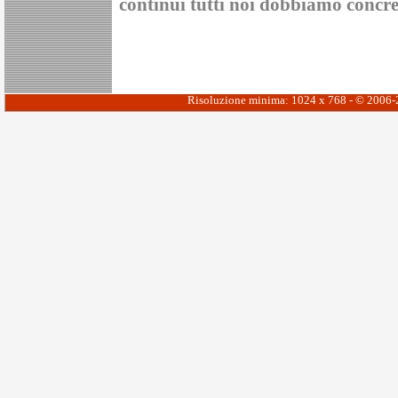
continui tutti noi dobbiamo concr
Risoluzione minima: 1024 x 768 - © 2006-20