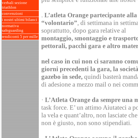
verbali sezione
triathlon
convenzioni
.
L’atleta Orange partecipante alla
i nostri ultimi bilanci
“volontario”
, di settimana in settim
normativa
soprattutto, dopo gara relative al
safeguarding
rendiconti 5 per mille
montaggio, smontaggio e trasporto 
pettorali, pacchi gara e altro mater
nel caso in cui non ci saranno comu
giorni precedenti la gara, la società
gazebo in sede,
quindi basterà mand
di adesione a mezzo mail o nei comme
·
L’Atleta Orange da sempre una 
task force. E’ un attimo Aiutateci a po
la vela e quant’altro, non lasciate che
non è giusto, non sono stipendiati.