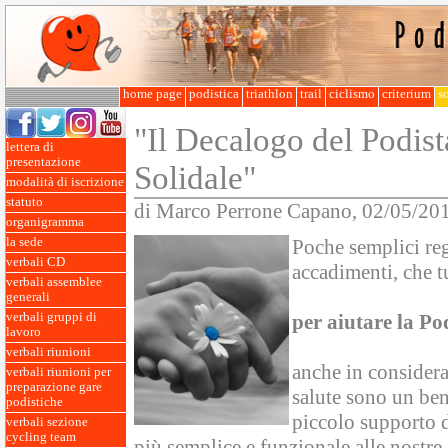
home page
podistica
triathlon
trail
ciclismo
criterium
so
"Il Decalogo del Podist
lettera di
presentazione
Solidale"
modalità di iscrizione
statuto
di Marco Perrone Capano, 02/05/20
organigramma
la sede
Poche semplici reg
verbali CD
accadimenti, che tu
verbali assemblee
generali
verbali gruppi di
per aiutare la
Pod
lavoro
verbali riunioni
anche in considera
verbali riunioni per
preparazione gare
salute sono un ben
podistiche
piccolo supporto d
verbali sezione
cycling team
più semplice e funzionale alle nostre 