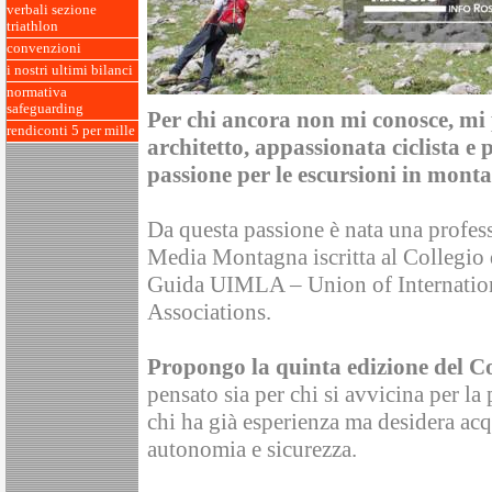
verbali sezione
triathlon
convenzioni
i nostri ultimi bilanci
normativa
safeguarding
Per chi ancora non mi conosce, mi 
rendiconti 5 per mille
architetto, appassionata ciclista e
passione per le escursioni in mont
Da questa passione è nata una profe
Media Montagna iscritta al Collegio
Guida UIMLA – Union of Internatio
Associations.
Propongo la quinta edizione del C
pensato sia per chi si avvicina per la
chi ha già esperienza ma desidera ac
autonomia e sicurezza.