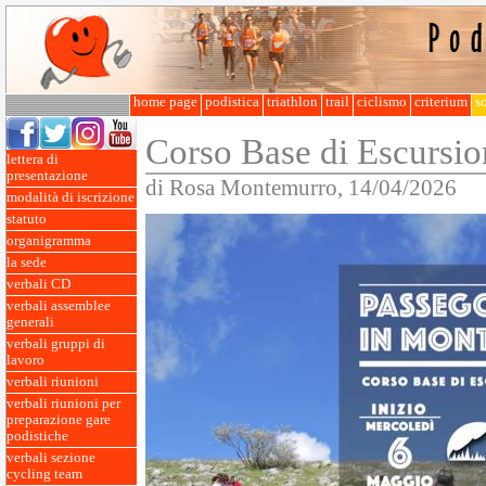
home page
podistica
triathlon
trail
ciclismo
criterium
so
Corso Base di Escursi
lettera di
presentazione
di Rosa Montemurro, 14/04/2026
modalità di iscrizione
statuto
organigramma
la sede
verbali CD
verbali assemblee
generali
verbali gruppi di
lavoro
verbali riunioni
verbali riunioni per
preparazione gare
podistiche
verbali sezione
cycling team