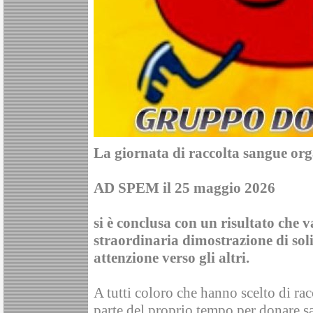
La giornata di raccolta sangue or
AD SPEM il 25 maggio 2026
si è conclusa con un risultato che v
straordinaria dimostrazione di soli
attenzione verso gli altri.
A tutti coloro che hanno scelto di rac
parte del proprio tempo per donare sa