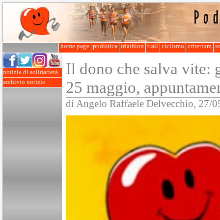
home page
podistica
triathlon
trail
ciclismo
criterium
so
Il dono che salva vite: g
notizie di solidarietà
25 maggio, appuntament
archivio notizie
di Angelo Raffaele Delvecchio, 27/