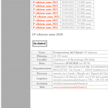
4ª edizione anno 2021
18/04/2021
13.000 metri
3ª edizione anno 2021
15/05/2021
73.000 metri
3ª edizione anno 2021
15/05/2021
42.000 metri
3ª edizione anno 2021
15/05/2021
15.000 metri
14ª edizione anno 2021
17/10/2021
42.000 metri
1ª edizione anno 2022
26/03/2022
102.000 metri
4ª edizione anno 2022
26/03/2022
73.000 metri
4ª edizione anno 2022
05/06/2022
45.600 metri
14ª edizione anno 2020
in sintesi
Gara
Ecomaratona del Chianti
14ª edizione
Distanza
42.195 metri
Località
Castelnuovo di Berardenga (SI) Italia
Data
Domenica
18/10/2020
ore 09:30
COMITATO ORGANIZZATORE ECOMARATONA 
Organizzazione
BULLETTA” Via Turati 1 - 53019 Castelnuovo B
Percorso
sterrato, tra i Casali, i Borghi ed i Vigneti del 
Domenica 18 Ottobre 2019 ore 9.30 dal Castello
Logistica
info@ecomaratonadelchianti.it TEL: +39 333 
Iscrizioni
info@ecomaratonadelchianti.it
Web
www.ecomaratonadelchianti.it