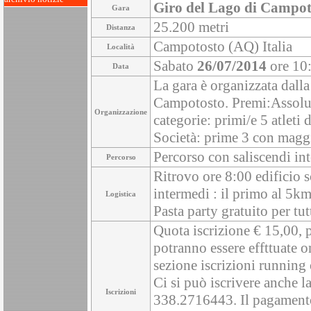
Giro del Lago di Campo
Gara
25.200 metri
Distanza
Campotosto (AQ) Italia
Località
Sabato
26/07/2014
ore 10
Data
La gara è organizzata dalla
Campotosto. Premi:Assoluti 
Organizzazione
categorie: primi/e 5 atlet
Società: prime 3 con maggi
Percorso con saliscendi in
Percorso
Ritrovo ore 8:00 edificio
intermedi : il primo al 5km,
Logistica
Pasta party gratuito per tutti
Quota iscrizione € 15,00, p
potranno essere effttuate 
sezione iscrizioni running
Ci si può iscrivere anche l
Iscrizioni
338.2716443. Il pagamento 