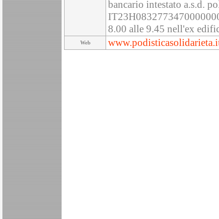
bancario intestato a.s.d. 
IT23H0832773470000000004
8.00 alle 9.45 nell'ex edif
www.podisticasolidarieta.i
Web