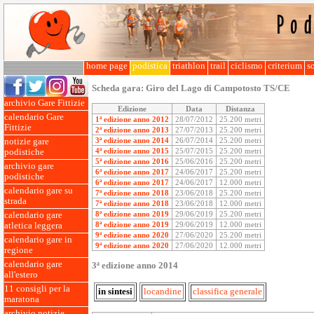
home page
podistica
triathlon
trail
ciclismo
criterium
so
Scheda gara:
Giro del Lago di Campotosto TS/CE
archivio Gare Fittizie
Edizione
Data
Distanza
calendario Gare
1ª edizione anno 2012
28/07/2012
25.200 metri
Fittizie
2ª edizione anno 2013
27/07/2013
25.200 metri
3ª edizione anno 2014
26/07/2014
25.200 metri
notizie gare
4ª edizione anno 2015
25/07/2015
25.200 metri
podistiche
5ª edizione anno 2016
25/06/2016
25.200 metri
archivio gare
6ª edizione anno 2017
24/06/2017
25.200 metri
podistiche
6ª edizione anno 2017
24/06/2017
12.000 metri
calendario gare su
7ª edizione anno 2018
23/06/2018
25.200 metri
strada
7ª edizione anno 2018
23/06/2018
12.000 metri
8ª edizione anno 2019
29/06/2019
25.200 metri
calendario gare
8ª edizione anno 2019
29/06/2019
12.000 metri
atletica leggera
9ª edizione anno 2020
27/06/2020
25.200 metri
calendario gare in
9ª edizione anno 2020
27/06/2020
12.000 metri
regione
calendario gare
3ª edizione anno 2014
all'estero
11 consigli per la
in sintesi
locandine
classifica generale
maratona
archivio notizie