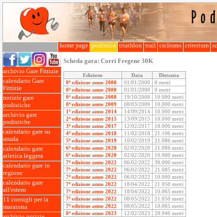
home page
podistica
triathlon
trail
ciclismo
criterium
so
Scheda gara:
Corri Fregene 30K
archivio Gare Fittizie
Edizione
Data
Distanza
calendario Gare
0ª edizione anno 2000
01/01/2000
0 metri
Fittizie
0ª edizione anno 2000
01/01/2000
0 metri
0ª edizione anno 2008
19/10/2008
10.000 metri
notizie gare
0ª edizione anno 2009
08/03/2009
10.000 metri
podistiche
1ª edizione anno 2014
14/09/2014
10.000 metri
archivio gare
2ª edizione anno 2015
13/09/2015
10.000 metri
podistiche
3ª edizione anno 2017
12/02/2017
18.000 metri
calendario gare su
4ª edizione anno 2018
11/02/2018
21.106 metri
strada
5ª edizione anno 2019
10/02/2019
21.086 metri
6ª edizione anno 2020
02/02/2020
21.086 metri
calendario gare
6ª edizione anno 2020
02/02/2020
10.000 metri
atletica leggera
7ª edizione anno 2022
06/02/2022
30.000 metri
calendario gare in
7ª edizione anno 2022
06/02/2022
21.085 metri
regione
7ª edizione anno 2022
06/02/2022
10.000 metri
calendario gare
7ª edizione anno 2022
18/04/2022
21.050 metri
all'estero
7ª edizione anno 2022
18/04/2022
10.065 metri
7ª edizione anno 2022
08/05/2022
21.050 metri
11 consigli per la
7ª edizione anno 2022
08/05/2022
10.065 metri
maratona
8ª edizione anno 2023
12/02/2023
29.940 metri
archivio notizie