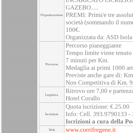
INCARICATO ISCRIZIO
GAZEBO.....
PREMI: Primi/e tre assolut
Organizzazione
società (sommando il nume
100€.
Organizzata da: ASD Isola
Percorso pianeggiante
Tempo limite viene tenuto 
7 minuti per Km.
Percorso
Medaglia ai primi 1000 arr
Previste anche gare di: K
Non Competitiva di Km. 9
Ritrovo ore 7,00 e partenza
Logistica
Hotel Corallo
Quota iscrizione: €.25.00
Info: Cell. 393.9790133 
Iscrizioni
Iscrizioni a cura della Po
www.corrifregene.it
Web