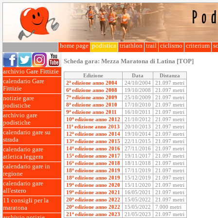
home page
podistica
triathlon
trail
ciclismo
criterium
so
Scheda gara:
Mezza Maratona di Latina [TOP]
archivio Gare Fittizie
Edizione
Data
Distanza
calendario Gare
2ª edizione anno 2004
24/10/2004
21.097 metri
Fittizie
6ª edizione anno 2008
19/10/2008
21.097 metri
7ª edizione anno 2009
25/10/2009
21.097 metri
notizie gare
8ª edizione anno 2010
17/10/2010
21.097 metri
podistiche
9ª edizione anno 2011
16/10/2011
21.097 metri
archivio gare
10ª edizione anno 2012
21/10/2012
21.097 metri
podistiche
11ª edizione anno 2013
20/10/2013
21.097 metri
calendario gare su
12ª edizione anno 2014
19/10/2014
21.097 metri
strada
13ª edizione anno 2015
22/11/2015
21.097 metri
14ª edizione anno 2016
27/11/2016
21.097 metri
calendario gare
15ª edizione anno 2017
19/11/2017
21.097 metri
atletica leggera
16ª edizione anno 2018
18/11/2018
21.097 metri
calendario gare in
18ª edizione anno 2019
17/11/2019
21.097 metri
regione
18ª edizione anno 2019
15/12/2019
21.097 metri
calendario gare
19ª edizione anno 2020
15/11/2020
21.097 metri
all'estero
19ª edizione anno 2021
16/05/2021
21.097 metri
20ª edizione anno 2022
15/05/2022
21.097 metri
11 consigli per la
20ª edizione anno 2022
15/05/2022
7.000 metri
maratona
21ª edizione anno 2023
21/05/2023
21.097 metri
archivio notizie