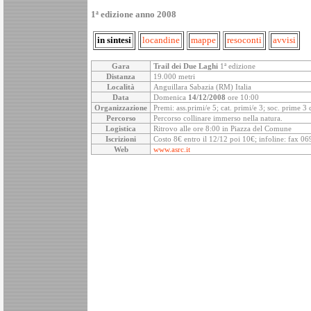
1ª edizione anno 2008
in sintesi
locandine
mappe
resoconti
avvisi
Gara
Trail dei Due Laghi
1ª edizione
Distanza
19.000 metri
Località
Anguillara Sabazia (RM) Italia
Data
Domenica
14/12/2008
ore 10:00
Organizzazione
Premi: ass.primi/e 5; cat. primi/e 3; soc. prime 3
Percorso
Percorso collinare immerso nella natura.
Logistica
Ritrovo alle ore 8:00 in Piazza del Comune
Iscrizioni
Costo 8€ entro il 12/12 poi 10€; infoline: fax 0
Web
www.asrc.it