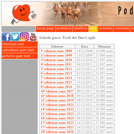
home page
podistica
triathlon
trail
ciclismo
criterium
so
Scheda gara:
Trail dei Due Laghi
criterium trail
Edizione
Data
Distanza
calendario gare trail
1ª edizione anno 2008
14/12/2008
19.000 metri
2ª edizione anno 2009
13/12/2009
21.000 metri
archivio gare trail
3ª edizione anno 2010
05/12/2010
21.097 metri
4ª edizione anno 2011
04/12/2011
21.097 metri
5ª edizione anno 2012
02/12/2012
21.097 metri
6ª edizione anno 2013
01/12/2013
21.097 metri
7ª edizione anno 2014
14/12/2014
21.097 metri
8ª edizione anno 2015
13/12/2015
21.097 metri
9ª edizione anno 2016
08/12/2016
21.000 metri
10ª edizione anno 2017
08/12/2017
20.000 metri
11ª edizione anno 2018
09/12/2018
20.000 metri
12ª edizione anno 2019
08/12/2019
20.000 metri
13ª edizione anno 2021
12/12/2021
19.000 metri
14ª edizione anno 2022
11/12/2022
20.000 metri
15ª edizione anno 2023
10/12/2023
20.000 metri
16ª edizione anno 2024
08/12/2024
20.200 metri
17ª edizione anno 2025
14/12/2025
17.000 metri
17ª edizione anno 2025
14/12/2025
13.000 metri
18ª edizione anno 2026
29/11/2026
21.097 metri