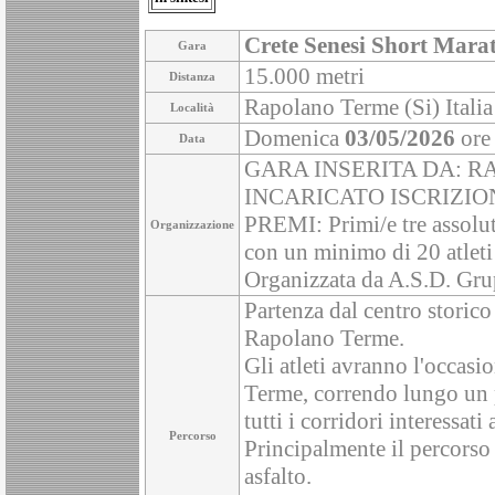
Crete Senesi Short Mar
Gara
15.000 metri
Distanza
Rapolano Terme (Si) Italia
Località
Domenica
03/05/2026
ore
Data
GARA INSERITA DA: R
INCARICATO ISCRIZIO
PREMI: Primi/e tre assoluti
Organizzazione
con un minimo di 20 atleti 
Organizzata da A.S.D. Gru
Partenza dal centro storic
Rapolano Terme.
Gli atleti avranno l'occasi
Terme, correndo lungo un p
tutti i corridori interessati
Percorso
Principalmente il percorso 
asfalto.