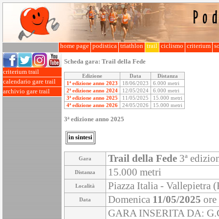
home page
podistica
triathlon
trail
ciclismo
criterium
so
Scheda gara:
Trail della Fede
criterium trail
Edizione
Data
Distanza
calendario gare trail
1ª edizione anno 2023
18/06/2023
6.000 metri
2ª edizione anno 2024
12/05/2024
6.000 metri
archivio gare trail
3ª edizione anno 2025
11/05/2025
15.000 metri
4ª edizione anno 2026
24/05/2026
15.000 metri
3ª edizione anno 2025
in sintesi
Trail della Fede
3ª edizio
Gara
15.000 metri
Distanza
Piazza Italia - Vallepietra 
Località
Domenica
11/05/2025
ore
Data
GARA INSERITA DA: G