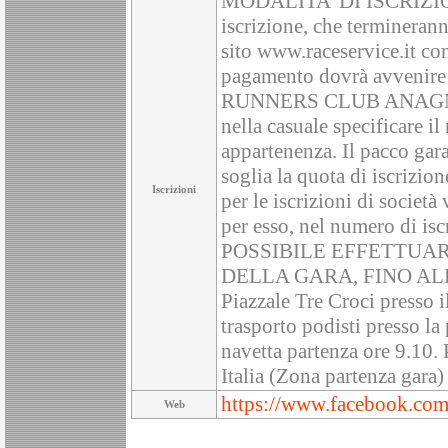
MODALITA’ DI ISCRIZI
iscrizione, che termineran
sito www.raceservice.it com
pagamento dovrà avvenire 
RUNNERS CLUB ANAGNI, 
nella casuale specificare il
appartenenza. Il pacco gara 
soglia la quota di iscrizion
Iscrizioni
per le iscrizioni di società
per esso, nel numero di is
POSSIBILE EFFETTUAR
DELLA GARA, FINO ALL
Piazzale Tre Croci presso i
trasporto podisti presso la 
navetta partenza ore 9.1
Italia (Zona partenza gara)
https://www.facebook.com
Web