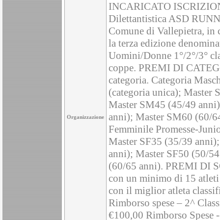
INCARICATO ISCRIZIONI
Dilettantistica ASD RUN
Comune di Vallepietra, in 
la terza edizione denom
Uomini/Donne 1°/2°/3° clas
coppe. PREMI DI CATEGORI
categoria. Categoria Masc
(categoria unica); Master
Master SM45 (45/49 anni)
anni); Master SM60 (60/64
Organizzazione
Femminile Promesse-Junior
Master SF35 (35/39 anni);
anni); Master SF50 (50/54
(60/65 anni). PREMI DI S
con un minimo di 15 atleti c
con il miglior atleta classi
Rimborso spese – 2^ Class
€100,00 Rimborso Spese -- I