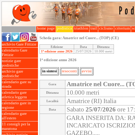
home page
podistica
triathlon
trail
ciclismo
criterium
so
Scheda gara:
Amatrice nel Cuore... (TOP) (CE)
archivio Gare Fittizie
Edizione
Data
Distanza
calendario Gare
1ª edizione anno 2026
25/07/2026
10.000 metri
Fittizie
1ª edizione anno 2026
notizie gare
podistiche
in sintesi
resoconti
avvisi
archivio gare
podistiche
calendario gare su
Amatrice nel Cuore... (T
Gara
strada
10.000 metri
calendario gare
Distanza
atletica leggera
Amatrice (RI) Italia
Località
calendario gare in
regione
Sabato
25/07/2026
ore 17
Data
calendario gare
GARA INSERITA DA: R
all'estero
INCARICATO ISCRIZIO
11 consigli per la
maratona
GAZEBO.....
archivio notizie