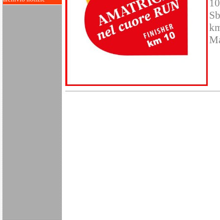
10
Sb
km
Ma