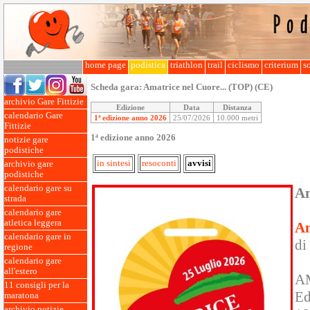
home page
podistica
triathlon
trail
ciclismo
criterium
so
Scheda gara:
Amatrice nel Cuore... (TOP) (CE)
archivio Gare Fittizie
Edizione
Data
Distanza
calendario Gare
1ª edizione anno 2026
25/07/2026
10.000 metri
Fittizie
1ª edizione anno 2026
notizie gare
podistiche
in sintesi
resoconti
avvisi
archivio gare
podistiche
calendario gare su
Am
strada
calendario gare
atletica leggera
Am
calendario gare in
di
regione
calendario gare
all'estero
AM
11 consigli per la
E
maratona
archivio notizie