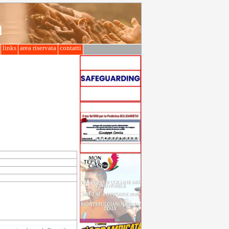
l
links
area riservata
contatti