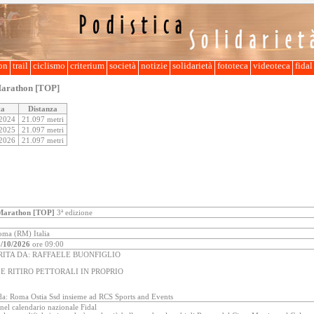
lon
trail
ciclismo
criterium
società
notizie
solidarietà
fototeca
videoteca
fida
arathon [TOP]
ta
Distanza
/2024
21.097 metri
/2025
21.097 metri
/2026
21.097 metri
Marathon [TOP]
3ª edizione
oma (RM) Italia
/10/2026
ore 09:00
RITA DA: RAFFAELE BUONFIGLIO
 E RITIRO PETTORALI IN PROPRIO
da: Roma Ostia Ssd insieme ad RCS Sports and Events
 nel calendario nazionale Fidal