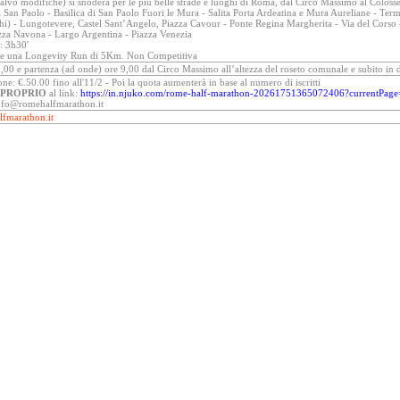
salvo modifiche) si snoderà per le più belle strade e luoghi di Roma, dal Circo Massimo al Coloss
a San Paolo - Basilica di San Paolo Fuori le Mura - Salita Porta Ardeatina e Mura Aureliane - Ter
hi) - Lungotevere, Castel Sant’Angelo, Piazza Cavour - Ponte Regina Margherita - Via del Corso -
zza Navona - Largo Argentina - Piazza Venezia
: 3h30'
he una Longevity Run di 5Km. Non Competitiva
,00 e partenza (ad onde) ore 9,00 dal Circo Massimo all’altezza del roseto comunale e subito in 
one: €.50.00 fino all'11/2 - Poi la quota aumenterà in base al numero di iscritti
 PROPRIO
al link:
https://in.njuko.com/rome-half-marathon-20261751365072406?currentPage=
info@romehalfmarathon.it
fmarathon.it