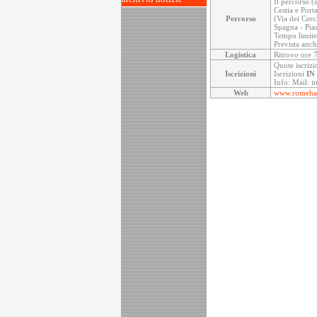
Il percorso (
Cestia e Port
Percorso
(Via dei Cerc
Spagna - Pia
Tempo limite
Prevista anc
Logistica
Ritrovo ore 7
Quote iscrizi
Iscrizioni
Iscrizioni
IN
Info: Mail: 
Web
www.romehal