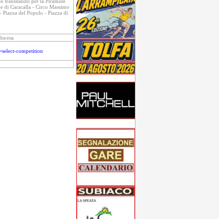
eo transitando per la Piramide
me di Caracalla - Circo Massimo
 Piazza del Popolo - Piazza di
discesa
select-competition