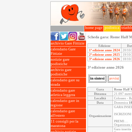
home page
podistica
triath
Scheda gara:
Rome Half M
archivio Gare Fittizie
Edizione
Da
calendario Gare
1ª edizione anno 2024
20/10
Fittizie
2ª edizione anno 2025
19/10
3ª edizione anno 2026
18/10
notizie gare
podistiche
3ª edizione anno 2026
archivio gare
podistiche
in sintesi
avvisi
calendario gare su
strada
Gara
Rome Half 
calendario gare
Distanza
21.097 metri
atletica leggera
Località
Colosseo - R
calendario gare in
Data
Domenica
18
regione
GARA INSE
calendario gare
ISCRIZIONI
all'estero
Organizzazione
11 consigli per la
PREMI:…
Organizzata 
maratona
Gara inserita
archivio notizie