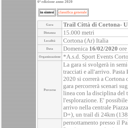
6ª edizione anno 2020
in sintesi
classifica generale
Trail Città di Cortona- U
Gara
15.000 metri
Distanza
Cortona (Ar) Italia
Località
Domenica
16/02/2020
ore
Data
*A.s.d. Sport Events Cor
Organizzazione
La gara si svolgerà in semi
tracciati e all'arrivo. Pas
2020 si correrà a Cortona o
gara percorrerà scenari sugg
Percorso
linea con la disciplina del
l'esplorazione. E' possibil
arrivo nella centrale Piazz
D+), un trail di 24km (138
pernottamento presso il Pa