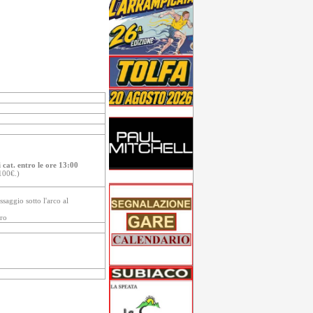
 cat. entro le ore 13:00
100€.)
saggio sotto l'arco al
ero