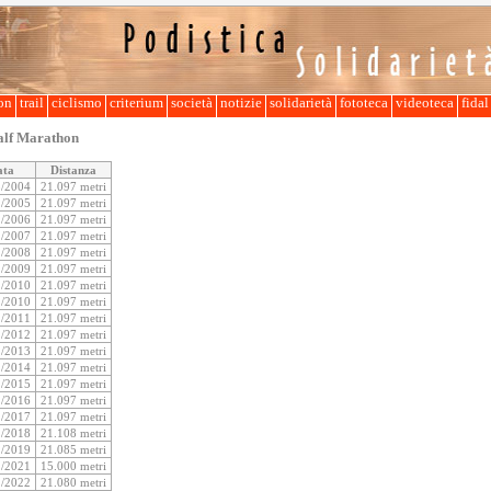
lon
trail
ciclismo
criterium
società
notizie
solidarietà
fototeca
videoteca
fida
alf Marathon
ata
Distanza
3/2004
21.097 metri
2/2005
21.097 metri
2/2006
21.097 metri
2/2007
21.097 metri
2/2008
21.097 metri
2/2009
21.097 metri
2/2010
21.097 metri
1/2010
21.097 metri
1/2011
21.097 metri
1/2012
21.097 metri
1/2013
21.097 metri
1/2014
21.097 metri
1/2015
21.097 metri
1/2016
21.097 metri
1/2017
21.097 metri
1/2018
21.108 metri
1/2019
21.085 metri
1/2021
15.000 metri
2/2022
21.080 metri