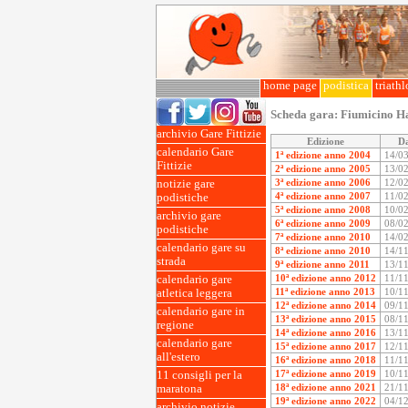
home page
podistica
triath
Scheda gara:
Fiumicino H
archivio Gare Fittizie
Edizione
D
calendario Gare
1ª edizione anno 2004
14/0
Fittizie
2ª edizione anno 2005
13/0
3ª edizione anno 2006
12/0
notizie gare
4ª edizione anno 2007
11/0
podistiche
5ª edizione anno 2008
10/0
archivio gare
6ª edizione anno 2009
08/0
podistiche
7ª edizione anno 2010
14/0
calendario gare su
8ª edizione anno 2010
14/1
strada
9ª edizione anno 2011
13/1
10ª edizione anno 2012
11/1
calendario gare
11ª edizione anno 2013
10/1
atletica leggera
12ª edizione anno 2014
09/1
calendario gare in
13ª edizione anno 2015
08/1
regione
14ª edizione anno 2016
13/1
calendario gare
15ª edizione anno 2017
12/1
all'estero
16ª edizione anno 2018
11/1
17ª edizione anno 2019
10/1
11 consigli per la
18ª edizione anno 2021
21/1
maratona
19ª edizione anno 2022
04/1
archivio notizie