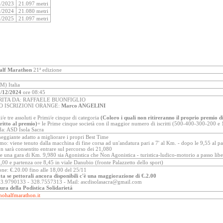
2/2023
21.097 metri
2/2024
21.080 metri
1/2025
21.097 metri
alf Marathon
21ª edizione
M) Italia
/12/2024
ore 08:45
RITA DA: RAFFAELE BUONFIGLIO
O ISCRIZIONI ORANGE:
Marco ANGELINI
e tre assoluti e Primi/e cinque di categoria
(Coloro i quali non ritireranno il proprio premio di
ritto al premio)
+ le Prime cinque società con il maggior numero di iscritti (500-400-300-200 e 
da: ASD Isola Sacra
eggiante adatto a migliorare i propri Best Time
: viene tenuto dalla macchina di fine corsa ad un'andatura pari a 7' al Km. - dopo le 9,55 al pas
 sarà consentito entrare sul percorso dei 21,080
e una gara di Km. 9,980 sia Agonistica che Non Agonistica - turistica-ludico-motorio a passo lib
,00 e partenza ore 8,45 in viale Danubio (fronte Palazzetto dello sport)
one: €.20.00 fino alle 18,00 del 25/11
ta se pettorali ancora disponibili c'è una maggiorazione di €.2.00
393.9790133 - 328.7557313 - Mail: ascdisolasacra@gmail.com
cura della Podistica Solidarietá
ohalfmarathon.it