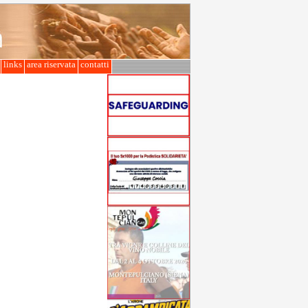
l
links
area riservata
contatti