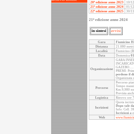
20ª edizione anno 2023
10/1
21ª edizione anno 2024
01/1
22ª edizione anno 2025
30/1
21ª edizione anno 2024
in sintesi
avvisi
Gara
Fiumicino H
Distanza
21.080 metri
Località
Fiumicino (R
Data
Domenica
01
GARA INSE
INCARICAT
GAZEBO.....
Organizzazione
PREMI: Primi/
perdono il di
Organizzata 
Percorso pian
Tempo massimo
Percorso
Km.9,980 non
Prevista anch
Logistica
Ritrovo ore 7
Quota iscrizi
Dopo tale da
Iscrizioni
Info: Cell. 
Iscrizioni a 
Web
www.fiumicin