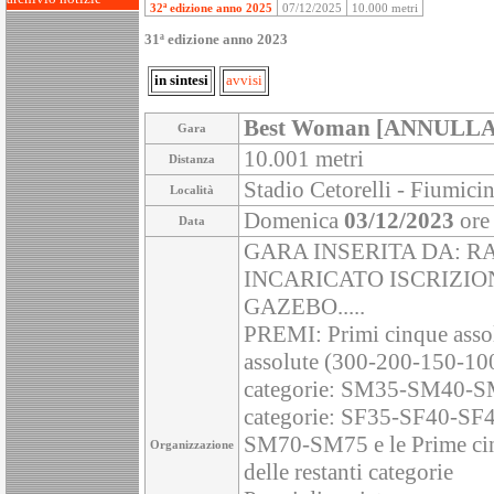
32ª edizione anno 2025
07/12/2025
10.000 metri
31ª edizione anno 2023
in sintesi
avvisi
Best Woman [ANNULLA
Gara
10.001 metri
Distanza
Stadio Cetorelli - Fiumici
Località
Domenica
03/12/2023
ore
Data
GARA INSERITA DA: R
INCARICATO ISCRIZIO
GAZEBO.....
PREMI: Primi cinque assol
assolute (300-200-150-100 
categorie: SM35-SM40-S
categorie: SF35-SF40-SF45
SM70-SM75 e le Prime cinq
Organizzazione
delle restanti categorie