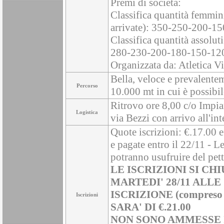
Premi di societa:
Classifica quantità femmin
arrivate): 350-250-200-15
Classifica quantità assolu
280-230-200-180-150-120
Organizzata da: Atletica V
Bella, veloce e prevalente
Percorso
10.000 mt in cui è possibil
Ritrovo ore 8,00 c/o Impia
Logistica
via Bezzi con arrivo all'in
Quote iscrizioni: €.17.00 ef
e pagate entro il 22/11 - L
potranno usufruire del pett
LE ISCRIZIONI SI 
MARTEDI' 28/11 ALLE
ISCRIZIONE (compreso pa
Iscrizioni
SARA' DI €.21.00
NON SONO AMMESSE I