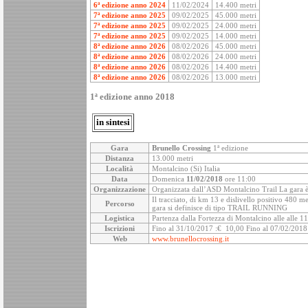
6ª edizione anno 2024
11/02/2024
14.400 metri
7ª edizione anno 2025
09/02/2025
45.000 metri
7ª edizione anno 2025
09/02/2025
24.000 metri
7ª edizione anno 2025
09/02/2025
14.000 metri
8ª edizione anno 2026
08/02/2026
45.000 metri
8ª edizione anno 2026
08/02/2026
24.000 metri
8ª edizione anno 2026
08/02/2026
14.400 metri
8ª edizione anno 2026
08/02/2026
13.000 metri
1ª edizione anno 2018
in sintesi
Gara
Brunello Crossing
1ª edizione
Distanza
13.000 metri
Località
Montalcino (Si) Italia
Data
Domenica
11/02/2018
ore 11:00
Organizzazione
Organizzata dall’ASD Montalcino Trail La gara 
Il tracciato, di km 13 e dislivello positivo 480 met
Percorso
gara si definisce di tipo TRAIL RUNNING
Logistica
Partenza dalla Fortezza di Montalcino alle alle 1
Iscrizioni
Fino al 31/10/2017 :€ 10,00 Fino al 07/02/2018
Web
www.brunellocrossing.it