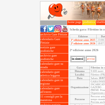
home page
podistica
triath
Scheda gara:
Filettino in 
archivio Gare Fittizie
Edizione
Da
calendario Gare
1ª edizione anno 2025
23/08
Fittizie
2ª edizione anno 2026
18/07
notizie gare
2ª edizione anno 2026
podistiche
archivio gare
in sintesi
avvisi
podistiche
calendario gare su
strada
Gara
Filettino in
Distanza
9.600 metri
calendario gare
Località
Filettino (FR)
atletica leggera
Data
Sabato
18/07
calendario gare in
GARA INSE
regione
INCARICAT
Organizzazione
GAZEBO.....
calendario gare
PREMI: Primi/
all'estero
Organizzata 
11 consigli per la
Percorso arti
Percorso
tempo massi
maratona
Prevista anch
archivio notizie