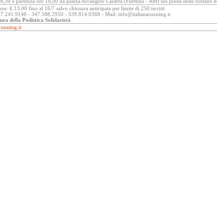
6,30 e partenza ore 18,00 da piazza Arcangelo Caraffa (Filettino - RM) nei pressi delle fontane d
one: €.13.00 fino al 16/7 salvo chiusura anticipata per limite di 250 iscritti
347.241.9140 - 347.588.2950 - 339.814.0368 - Mail: info@italianarunning.it
cura della Podistica Solidarietá
running.it