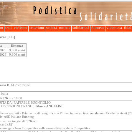
lon
trail
ciclismo
criterium
società
notizie
solidarietà
fototeca
videoteca
fida
corsa [CE]
ta
Distanza
/2025
9.600 metri
/2026
9.600 metri
 corsa [CE]
2ª edizione
 Italia
/2026
ore 18:00
RITA DA: RAFFAELE BUONFIGLIO
O ISCRIZIONI ORANGE:
Marco ANGELINI
e tre assoluti e Primi/e tre di categoria + le Prime cinque società con almeno 15 atleti arrivati 
da: ASD Italiana Running
colato su tre giri di 3,2Km.
mo: 1h55'
e una gara Non Competitiva sulla stessa distanza della Competitiva