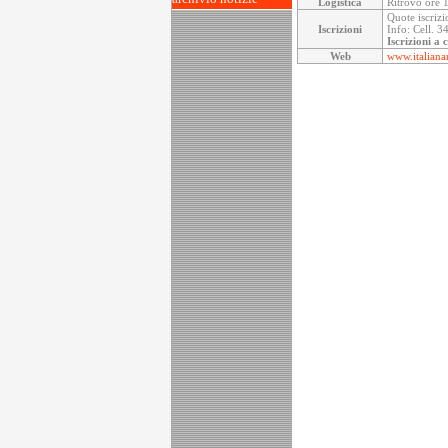
Logistica
Ritrovo ore 1
Quote iscrizi
Iscrizioni
Info: Cell. 
Iscrizioni a 
Web
www.italiana