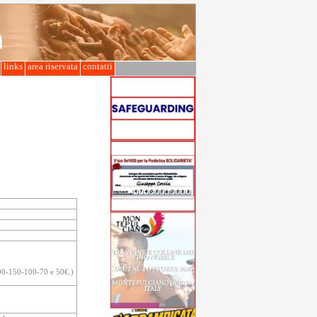
l
links
area riservata
contatti
(200-150-100-70 e 50€.)