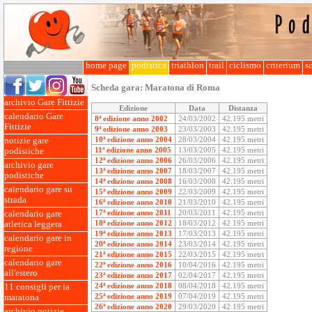
home page
podistica
triathlon
trail
ciclismo
criterium
so
Scheda gara:
Maratona di Roma
archivio Gare Fittizie
Edizione
Data
Distanza
calendario Gare
8ª edizione anno 2002
24/03/2002
42.195 metri
Fittizie
9ª edizione anno 2003
23/03/2003
42.195 metri
10ª edizione anno 2004
28/03/2004
42.195 metri
notizie gare
11ª edizione anno 2005
13/03/2005
42.195 metri
podistiche
12ª edizione anno 2006
26/03/2006
42.195 metri
archivio gare
13ª edizione anno 2007
18/03/2007
42.195 metri
podistiche
14ª edizione anno 2008
16/03/2008
42.195 metri
calendario gare su
15ª edizione anno 2009
22/03/2009
42.195 metri
strada
16ª edizione anno 2010
21/03/2010
42.195 metri
17ª edizione anno 2011
20/03/2011
42.195 metri
calendario gare
18ª edizione anno 2012
18/03/2012
42.195 metri
atletica leggera
19ª edizione anno 2013
17/03/2013
42.195 metri
calendario gare in
20ª edizione anno 2014
23/03/2014
42.195 metri
regione
21ª edizione anno 2015
22/03/2015
42.195 metri
calendario gare
22ª edizione anno 2016
10/04/2016
42.195 metri
all'estero
23ª edizione anno 2017
02/04/2017
42.195 metri
24ª edizione anno 2018
08/04/2018
42.195 metri
11 consigli per la
25ª edizione anno 2019
07/04/2019
42.195 metri
maratona
26ª edizione anno 2020
29/03/2020
42.195 metri
archivio notizie