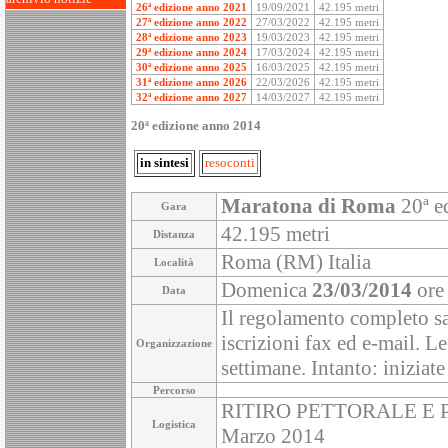
26ª edizione anno 2021
19/09/2021
42.195 metri
27ª edizione anno 2022
27/03/2022
42.195 metri
28ª edizione anno 2023
19/03/2023
42.195 metri
29ª edizione anno 2024
17/03/2024
42.195 metri
30ª edizione anno 2025
16/03/2025
42.195 metri
31ª edizione anno 2026
22/03/2026
42.195 metri
32ª edizione anno 2027
14/03/2027
42.195 metri
20ª edizione anno 2014
in sintesi
resoconti
Maratona di Roma
20ª e
Gara
42.195 metri
Distanza
Roma (RM) Italia
Località
Domenica
23/03/2014
ore
Data
Il regolamento completo sa
iscrizioni fax ed e-mail. L
Organizzazione
settimane. Intanto: iniziate
Percorso
RITIRO PETTORALE E PAC
Logistica
Marzo 2014