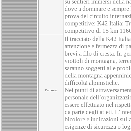
su sentieri immersi nella na
dove a dominare è sempre l
prova del circuito interna
competitive: K42 Italia: 
competitivo di 15 km 11
Il tracciato della K42 Ital
attenzione e fermezza di pas
brevi a filo di cresta. In ge
viottoli di montagna, terren
saranno soggetti alle prob
della montagna appenninic
difficoltà alpinistiche.
Nei punti di attraversamen
Percorso
personale dell’organizzazion
essere effettuato nel rispet
da parte degli atleti. L’in
bicolore e indicazioni sulla
esigenze di sicurezza o log