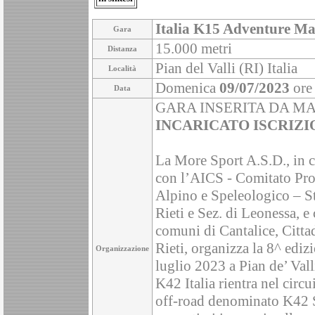
Italia K15 Adventure Ma
Gara
15.000 metri
Distanza
Pian del Valli (RI) Italia
Località
Domenica
09/07/2023
ore
Data
GARA INSERITA DA MA
INCARICATO ISCRIZI
La More Sport A.S.D., in 
con l’AICS - Comitato Prov
Alpino e Speleologico – Sta
Rieti e Sez. di Leonessa, e 
comuni di Cantalice, Citt
Rieti, organizza la 8^ edizi
Organizzazione
luglio 2023 a Pian de’ Vall
K42 Italia rientra nel circ
off-road denominato K42 S