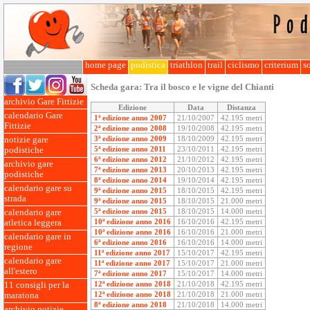
home page
podistica
triathlon
trail
ciclismo
criterium
so
Scheda gara:
Tra il bosco e le vigne del Chianti
archivio Gare Fittizie
Edizione
Data
Distanza
calendario Gare
1ª edizione anno 2007
21/10/2007
42.195 metri
Fittizie
2ª edizione anno 2008
19/10/2008
42.195 metri
3ª edizione anno 2009
18/10/2009
42.195 metri
notizie gare
5ª edizione anno 2011
23/10/2011
42.195 metri
podistiche
6ª edizione anno 2012
21/10/2012
42.195 metri
archivio gare
7ª edizione anno 2013
20/10/2013
42.195 metri
podistiche
8ª edizione anno 2014
19/10/2014
42.195 metri
calendario gare su
9ª edizione anno 2015
18/10/2015
42.195 metri
strada
9ª edizione anno 2015
18/10/2015
21.000 metri
5ª edizione anno 2015
18/10/2015
14.000 metri
calendario gare
10ª edizione anno 2016
16/10/2016
42.195 metri
atletica leggera
10ª edizione anno 2016
16/10/2016
21.000 metri
calendario gare in
6ª edizione anno 2016
16/10/2016
14.000 metri
regione
11ª edizione anno 2017
15/10/2017
42.195 metri
calendario gare
11ª edizione anno 2017
15/10/2017
21.000 metri
all'estero
7ª edizione anno 2017
15/10/2017
14.000 metri
12ª edizione anno 2018
21/10/2018
42.195 metri
11 consigli per la
12ª edizione anno 2018
21/10/2018
21.000 metri
maratona
8ª edizione anno 2018
21/10/2018
14.000 metri
archivio notizie