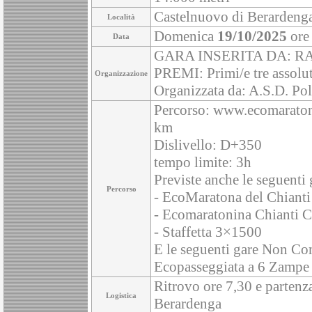
Castelnuovo di Berardenga 
Località
Domenica
19/10/2025
ore
Data
GARA INSERITA DA: R
PREMI: Primi/e tre assoluti
Organizzazione
Organizzata da: A.S.D. Pol
Percorso: www.ecomaratonad
km
Dislivello: D+350
tempo limite: 3h
Previste anche le seguenti
Percorso
- EcoMaratona del Chiant
- Ecomaratonina Chianti 
- Staffetta 3×1500
E le seguenti gare Non Co
Ecopasseggiata a 6 Zampe 
Ritrovo ore 7,30 e partenz
Logistica
Berardenga