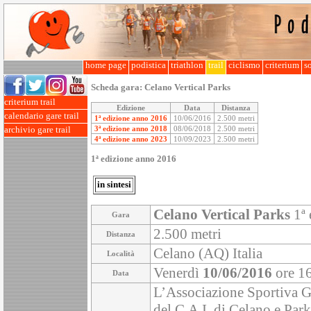
home page
podistica
triathlon
trail
ciclismo
criterium
so
Scheda gara:
Celano Vertical Parks
criterium trail
Edizione
Data
Distanza
calendario gare trail
1ª edizione anno 2016
10/06/2016
2.500 metri
3ª edizione anno 2018
08/06/2018
2.500 metri
archivio gare trail
4ª edizione anno 2023
10/09/2023
2.500 metri
1ª edizione anno 2016
in sintesi
Celano Vertical Parks
1ª 
Gara
2.500 metri
Distanza
Celano (AQ) Italia
Località
Venerdì
10/06/2016
ore 1
Data
L’Associazione Sportiva G.
del C.A.I. di Celano e Par