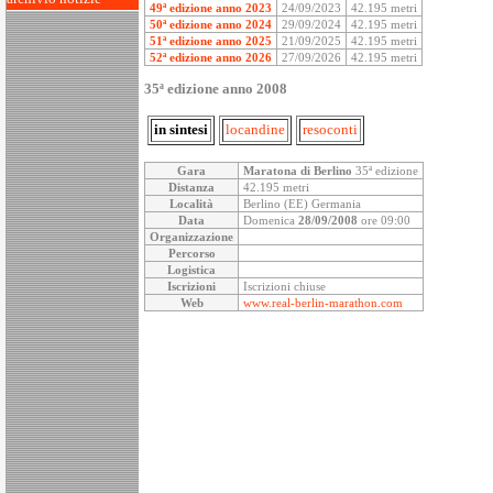
49ª edizione anno 2023
24/09/2023
42.195 metri
50ª edizione anno 2024
29/09/2024
42.195 metri
51ª edizione anno 2025
21/09/2025
42.195 metri
52ª edizione anno 2026
27/09/2026
42.195 metri
35ª edizione anno 2008
in sintesi
locandine
resoconti
Gara
Maratona di Berlino
35ª edizione
Distanza
42.195 metri
Località
Berlino (EE) Germania
Data
Domenica
28/09/2008
ore 09:00
Organizzazione
Percorso
Logistica
Iscrizioni
Iscrizioni chiuse
Web
www.real-berlin-marathon.com