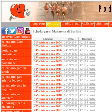
home page
podistica
triathlon
trail
ciclismo
criterium
so
Scheda gara:
Maratona di Berlino
archivio Gare Fittizie
Edizione
Data
Distanza
calendario Gare
31ª edizione anno 2004
26/09/2004
42.195 metri
Fittizie
32ª edizione anno 2005
18/09/2005
42.195 metri
33ª edizione anno 2006
24/09/2006
42.195 metri
notizie gare
34ª edizione anno 2007
30/09/2007
42.195 metri
podistiche
35ª edizione anno 2008
28/09/2008
42.195 metri
archivio gare
36ª edizione anno 2009
20/09/2009
42.195 metri
podistiche
37ª edizione anno 2010
26/09/2010
42.195 metri
calendario gare su
38ª edizione anno 2011
25/09/2011
42.195 metri
strada
39ª edizione anno 2012
30/09/2012
42.195 metri
40ª edizione anno 2013
29/09/2013
42.195 metri
calendario gare
41ª edizione anno 2014
28/09/2014
42.195 metri
atletica leggera
42ª edizione anno 2015
27/09/2015
42.195 metri
calendario gare in
43ª edizione anno 2016
25/09/2016
42.195 metri
regione
44ª edizione anno 2017
24/09/2017
42.195 metri
calendario gare
45ª edizione anno 2018
16/09/2018
42.195 metri
all'estero
46ª edizione anno 2019
29/09/2019
42.195 metri
47ª edizione anno 2020
27/09/2020
42.195 metri
11 consigli per la
47ª edizione anno 2021
26/09/2021
42.195 metri
maratona
48ª edizione anno 2022
25/09/2022
42.195 metri
archivio notizie