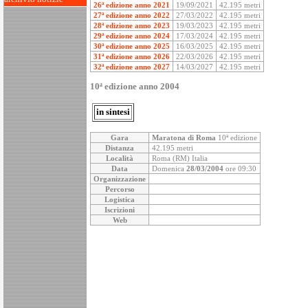
26ª edizione anno 2021
19/09/2021
42.195 metri
27ª edizione anno 2022
27/03/2022
42.195 metri
28ª edizione anno 2023
19/03/2023
42.195 metri
29ª edizione anno 2024
17/03/2024
42.195 metri
30ª edizione anno 2025
16/03/2025
42.195 metri
31ª edizione anno 2026
22/03/2026
42.195 metri
32ª edizione anno 2027
14/03/2027
42.195 metri
10ª edizione anno 2004
in sintesi
Gara
Maratona di Roma
10ª edizione
Distanza
42.195 metri
Località
Roma (RM) Italia
Data
Domenica
28/03/2004
ore 09:30
Organizzazione
Percorso
Logistica
Iscrizioni
Web