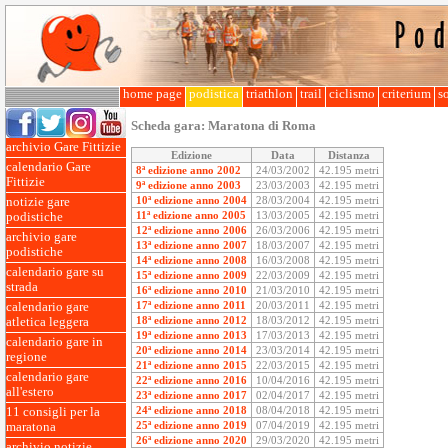
home page
podistica
triathlon
trail
ciclismo
criterium
so
Scheda gara:
Maratona di Roma
archivio Gare Fittizie
Edizione
Data
Distanza
calendario Gare
8ª edizione anno 2002
24/03/2002
42.195 metri
Fittizie
9ª edizione anno 2003
23/03/2003
42.195 metri
10ª edizione anno 2004
28/03/2004
42.195 metri
notizie gare
11ª edizione anno 2005
13/03/2005
42.195 metri
podistiche
12ª edizione anno 2006
26/03/2006
42.195 metri
archivio gare
13ª edizione anno 2007
18/03/2007
42.195 metri
podistiche
14ª edizione anno 2008
16/03/2008
42.195 metri
calendario gare su
15ª edizione anno 2009
22/03/2009
42.195 metri
strada
16ª edizione anno 2010
21/03/2010
42.195 metri
17ª edizione anno 2011
20/03/2011
42.195 metri
calendario gare
18ª edizione anno 2012
18/03/2012
42.195 metri
atletica leggera
19ª edizione anno 2013
17/03/2013
42.195 metri
calendario gare in
20ª edizione anno 2014
23/03/2014
42.195 metri
regione
21ª edizione anno 2015
22/03/2015
42.195 metri
calendario gare
22ª edizione anno 2016
10/04/2016
42.195 metri
all'estero
23ª edizione anno 2017
02/04/2017
42.195 metri
24ª edizione anno 2018
08/04/2018
42.195 metri
11 consigli per la
25ª edizione anno 2019
07/04/2019
42.195 metri
maratona
26ª edizione anno 2020
29/03/2020
42.195 metri
archivio notizie