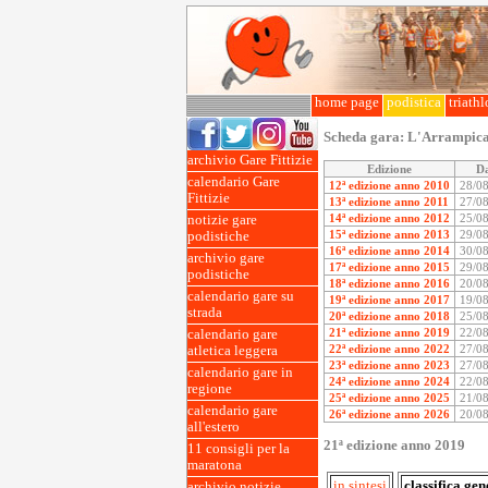
home page
podistica
triath
Scheda gara:
L'Arrampicat
archivio Gare Fittizie
Edizione
D
calendario Gare
12ª edizione anno 2010
28/0
Fittizie
13ª edizione anno 2011
27/0
14ª edizione anno 2012
25/0
notizie gare
15ª edizione anno 2013
29/0
podistiche
16ª edizione anno 2014
30/0
archivio gare
17ª edizione anno 2015
29/0
podistiche
18ª edizione anno 2016
20/0
calendario gare su
19ª edizione anno 2017
19/0
strada
20ª edizione anno 2018
25/0
21ª edizione anno 2019
22/0
calendario gare
22ª edizione anno 2022
27/0
atletica leggera
23ª edizione anno 2023
27/0
calendario gare in
24ª edizione anno 2024
22/0
regione
25ª edizione anno 2025
21/0
calendario gare
26ª edizione anno 2026
20/0
all'estero
21ª edizione anno 2019
11 consigli per la
maratona
in sintesi
classifica gen
archivio notizie