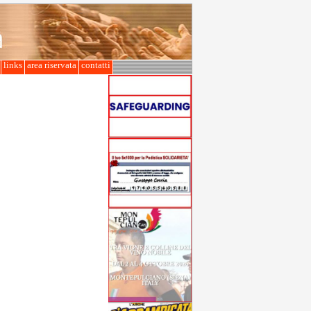
l
links
area riservata
contatti