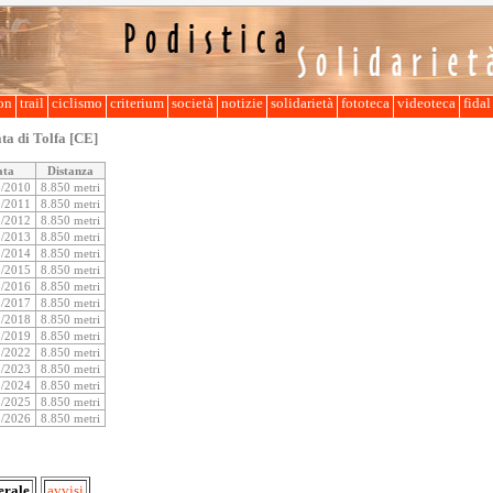
lon
trail
ciclismo
criterium
società
notizie
solidarietà
fototeca
videoteca
fida
a di Tolfa [CE]
ata
Distanza
8/2010
8.850 metri
8/2011
8.850 metri
8/2012
8.850 metri
8/2013
8.850 metri
8/2014
8.850 metri
8/2015
8.850 metri
8/2016
8.850 metri
8/2017
8.850 metri
8/2018
8.850 metri
8/2019
8.850 metri
8/2022
8.850 metri
8/2023
8.850 metri
8/2024
8.850 metri
8/2025
8.850 metri
8/2026
8.850 metri
erale
avvisi