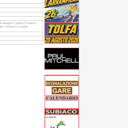
d assegna 1 punti (3 nuovo
to, carrarecce e piste