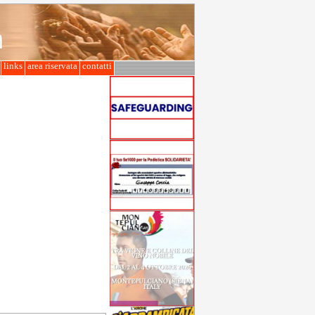
l
links
area riservata
contatti