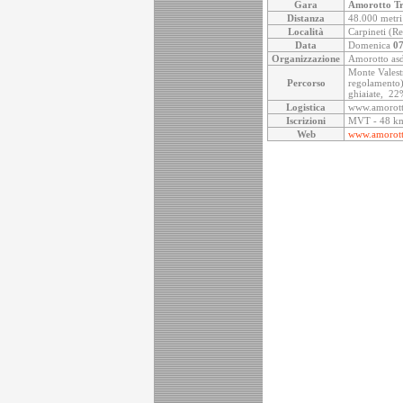
Gara
Amorotto Tr
Distanza
48.000 metri
Località
Carpineti (Re)
Data
Domenica
07
Organizzazione
Amorotto as
Monte Valest
Percorso
regolamento) 
ghiaiate, 22
Logistica
www.amorotto
Iscrizioni
MVT - 48 km 
Web
www.amorotto