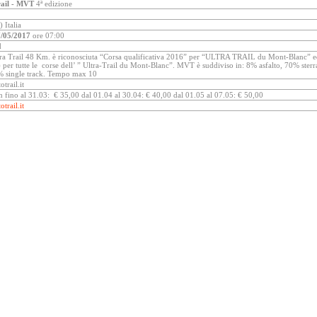
ail - MVT
4ª edizione
 Italia
/05/2017
ore 07:00
d
ra Trail 48 Km. è riconosciuta “Corsa qualificativa 2016” per “ULTRA TRAIL du Mont-Blanc” e
per tutte le corse dell’ ” Ultra-Trail du Mont-Blanc”. MVT è suddiviso in: 8% asfalto, 70% sterra
% single track. Tempo max 10
trail.it
fino al 31.03: € 35,00 dal 01.04 al 30.04: € 40,00 dal 01.05 al 07.05: € 50,00
trail.it