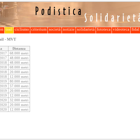
lon
trail
ciclismo
criterium
società
notizie
solidarietà
fototeca
videoteca
fida
ail - MVT
ta
Distanza
/2017
68.000 metri
/2017
48.000 metri
/2018
48.000 metri
/2018
68.000 metri
/2018
20.000 metri
/2018
12.000 metri
/2019
80.000 metri
/2019
57.000 metri
/2019
20.000 metri
/2019
12.000 metri
/2020
32.000 metri
/2020
20.000 metri
/2020
12.000 metri