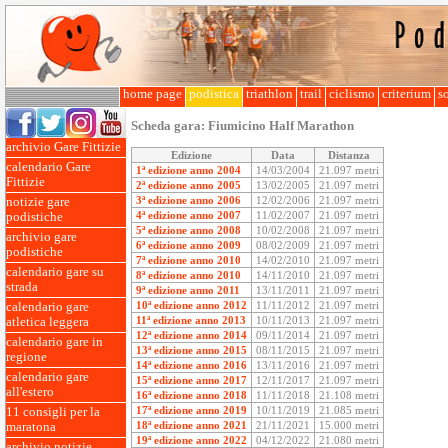
home page
podistica
triathlon
trail
ciclismo
criterium
so
Scheda gara:
Fiumicino Half Marathon
archivio Gare Fittizie
Edizione
Data
Distanza
calendario Gare
1ª edizione anno 2004
14/03/2004
21.097 metri
Fittizie
2ª edizione anno 2005
13/02/2005
21.097 metri
3ª edizione anno 2006
12/02/2006
21.097 metri
notizie gare
4ª edizione anno 2007
11/02/2007
21.097 metri
podistiche
5ª edizione anno 2008
10/02/2008
21.097 metri
archivio gare
6ª edizione anno 2009
08/02/2009
21.097 metri
podistiche
7ª edizione anno 2010
14/02/2010
21.097 metri
calendario gare su
8ª edizione anno 2010
14/11/2010
21.097 metri
strada
9ª edizione anno 2011
13/11/2011
21.097 metri
10ª edizione anno 2012
11/11/2012
21.097 metri
calendario gare
11ª edizione anno 2013
10/11/2013
21.097 metri
atletica leggera
12ª edizione anno 2014
09/11/2014
21.097 metri
calendario gare in
13ª edizione anno 2015
08/11/2015
21.097 metri
regione
14ª edizione anno 2016
13/11/2016
21.097 metri
calendario gare
15ª edizione anno 2017
12/11/2017
21.097 metri
all'estero
16ª edizione anno 2018
11/11/2018
21.108 metri
17ª edizione anno 2019
10/11/2019
21.085 metri
11 consigli per la
18ª edizione anno 2021
21/11/2021
15.000 metri
maratona
19ª edizione anno 2022
04/12/2022
21.080 metri
archivio notizie