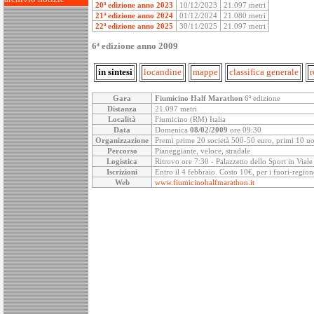
20ª edizione anno 2023
10/12/2023
21.097 metri
21ª edizione anno 2024
01/12/2024
21.080 metri
22ª edizione anno 2025
30/11/2025
21.097 metri
6ª edizione anno 2009
in sintesi
locandine
mappe
classifica generale
r
Gara
Fiumicino Half Marathon
6ª edizione
Distanza
21.097 metri
Località
Fiumicino (RM) Italia
Data
Domenica
08/02/2009
ore 09:30
Organizzazione
Premi prime 20 società 500-50 euro, primi 10 uo
Percorso
Pianeggiante, veloce, stradale
Logistica
Ritrovo ore 7:30 - Palazzetto dello Sport in Vial
Iscrizioni
Entro il 4 febbraio. Costo 10€, per i fuori-regi
Web
www.fiumicinohalfmarathon.it