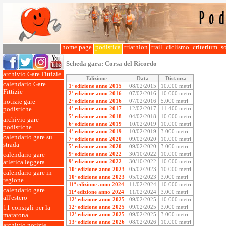
home page
podistica
triathlon
trail
ciclismo
criterium
so
Scheda gara:
Corsa del Ricordo
archivio Gare Fittizie
Edizione
Data
Distanza
calendario Gare
1ª edizione anno 2015
08/02/2015
10.000 metri
Fittizie
2ª edizione anno 2016
07/02/2016
10.000 metri
2ª edizione anno 2016
07/02/2016
5.000 metri
notizie gare
4ª edizione anno 2017
12/02/2017
11.400 metri
podistiche
5ª edizione anno 2018
04/02/2018
10.000 metri
archivio gare
6ª edizione anno 2019
10/02/2019
10.000 metri
podistiche
4ª edizione anno 2019
10/02/2019
3.000 metri
calendario gare su
7ª edizione anno 2020
09/02/2020
10.000 metri
strada
5ª edizione anno 2020
09/02/2020
3.000 metri
9ª edizione anno 2022
30/10/2022
10.000 metri
calendario gare
9ª edizione anno 2022
30/10/2022
10.000 metri
atletica leggera
10ª edizione anno 2023
05/02/2023
10.000 metri
calendario gare in
10ª edizione anno 2023
05/02/2023
3.000 metri
regione
11ª edizione anno 2024
11/02/2024
10.000 metri
calendario gare
11ª edizione anno 2024
11/02/2024
3.000 metri
all'estero
12ª edizione anno 2025
09/02/2025
10.000 metri
12ª edizione anno 2025
09/02/2025
3.000 metri
11 consigli per la
12ª edizione anno 2025
09/02/2025
3.000 metri
maratona
13ª edizione anno 2026
08/02/2026
10.000 metri
archivio notizie