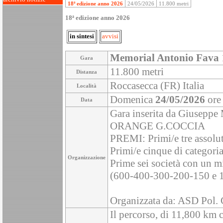
18ª edizione anno 2026
24/05/2026
11.800 metri
18ª edizione anno 2026
in sintesi
avvisi
Memorial Antonio Fava
Gara
11.800 metri
Distanza
Roccasecca (FR) Italia
Località
Domenica
24/05/2026
ore
Data
Gara inserita da Giuse
ORANGE G.COCCIA
PREMI: Primi/e tre assolut
Primi/e cinque di categoria
Organizzazione
Prime sei società con un mi
(600-400-300-200-150 e 
Organizzata da: ASD Pol
Il percorso, di 11,800 km 