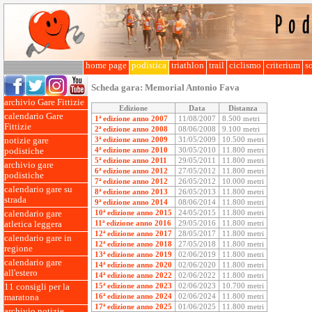
home page
podistica
triathlon
trail
ciclismo
criterium
so
Scheda gara:
Memorial Antonio Fava
archivio Gare Fittizie
Edizione
Data
Distanza
calendario Gare
1ª edizione anno 2007
11/08/2007
8.500 metri
Fittizie
2ª edizione anno 2008
08/06/2008
9.100 metri
3ª edizione anno 2009
31/05/2009
10.500 metri
notizie gare
4ª edizione anno 2010
30/05/2010
11.800 metri
podistiche
5ª edizione anno 2011
29/05/2011
11.800 metri
archivio gare
6ª edizione anno 2012
27/05/2012
11.800 metri
podistiche
7ª edizione anno 2012
26/05/2012
10.000 metri
calendario gare su
8ª edizione anno 2013
26/05/2013
11.800 metri
strada
9ª edizione anno 2014
08/06/2014
11.800 metri
10ª edizione anno 2015
24/05/2015
11.800 metri
calendario gare
11ª edizione anno 2016
29/05/2016
11.800 metri
atletica leggera
12ª edizione anno 2017
28/05/2017
11.800 metri
calendario gare in
12ª edizione anno 2018
27/05/2018
11.800 metri
regione
13ª edizione anno 2019
02/06/2019
11.800 metri
calendario gare
14ª edizione anno 2020
02/06/2020
11.800 metri
all'estero
14ª edizione anno 2022
02/06/2022
11.800 metri
15ª edizione anno 2023
02/06/2023
10.700 metri
11 consigli per la
16ª edizione anno 2024
02/06/2024
11.800 metri
maratona
17ª edizione anno 2025
01/06/2025
11.800 metri
archivio notizie