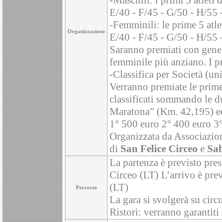
-Maschili: i primi 5 atleti
E/40 - F/45 - G/50 - H/55 -
-Femminili: le prime 5 atle
Organizzazione
E/40 - F/45 - G/50 - H/55 –
Saranno premiati con generi
femminile più anziano. I 
-Classifica per Società (
Verranno premiate le prime 
classificati sommando le d
Maratona” (Km. 42,195) ed
1° 500 euro 2° 400 euro 3
Organizzata da Associazi
di
San Felice Circeo
e
Sa
La partenza è previsto pres
Circeo (LT) L’arrivo è pre
(LT)
Percorso
La gara si svolgerà su circ
Ristori: verranno garantiti