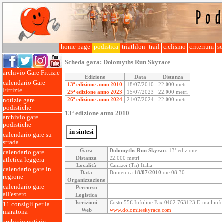
home page
podistica
triathlon
trail
ciclismo
criterium
so
Scheda gara:
Dolomyths Run Skyrace
archivio Gare Fittizie
Edizione
Data
Distanza
calendario Gare
13ª edizione anno 2010
18/07/2010
22.000 metri
Fittizie
25ª edizione anno 2023
15/07/2023
22.000 metri
26ª edizione anno 2024
21/07/2024
22.000 metri
notizie gare
podistiche
13ª edizione anno 2010
archivio gare
podistiche
in sintesi
calendario gare su
strada
Gara
Dolomyths Run Skyrace
13ª edizione
calendario gare
Distanza
22.000 metri
atletica leggera
Località
Canazei (Tn) Italia
calendario gare in
Data
Domenica
18/07/2010
ore 08:30
regione
Organizzazione
calendario gare
Percorso
all'estero
Logistica
Iscrizioni
Costo 55€.Infoline:Fax.0462.763123 E-mail:in
11 consigli per la
Web
www.dolomiteskyrace.com
maratona
archivio notizie