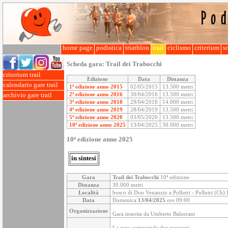
home page
podistica
triathlon
trail
ciclismo
criterium
so
Scheda gara:
Trail dei Trabocchi
criterium trail
Edizione
Data
Distanza
calendario gare trail
1ª edizione anno 2015
02/05/2015
13.500 metri
2ª edizione anno 2016
30/04/2016
13.500 metri
archivio gare trail
3ª edizione anno 2018
29/04/2018
14.000 metri
4ª edizione anno 2019
28/04/2019
13.500 metri
5ª edizione anno 2020
03/05/2020
13.500 metri
10ª edizione anno 2025
13/04/2025
30.000 metri
10ª edizione anno 2025
in sintesi
Gara
Trail dei Trabocchi
10ª edizione
Distanza
30.000 metri
Località
bosco di Don Venanzio a Pollutri - Pollutri (Ch) I
Data
Domenica
13/04/2025
ore 09:00
Organizzazione
Gara inserita da Umberto Balzerani
La gara comprende due percorsi: