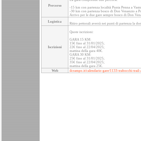
Percorso
-15 km con partenza località Punta Penna a Vasto
-30 km con partenza bosco di Don Venanzio a Pol
Arrivo per le due gare sempre bosco di Don Vena
Logistica
Ritiro pettorali averrà nei punti di partenza la d
Quote iscrizioni:
GARA 15 KM:
15€ fino al 31/01/2025;
Iscrizioni
22€ fino al 22/04/2025;
mattina della gara 40€.
GARA 30 KM:
25€ fino al 31/01/2025;
35€ fino al 22/04/2025;
mattina della gara 25€.
Web
ilcrampo.it/calendario-gare/1133-trabocchi-trai