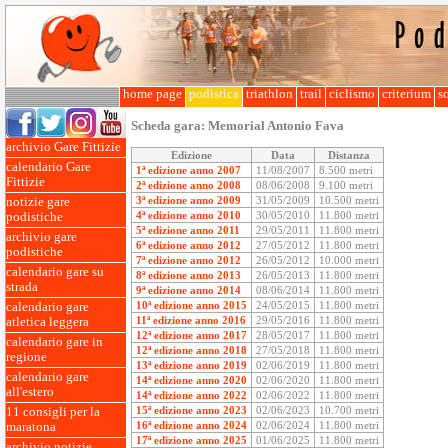
home page
podistica
triathlon
trail
ciclismo
criterium
so
Scheda gara:
Memorial Antonio Fava
archivio Gare Fittizie
Edizione
Data
Distanza
calendario Gare
1ª edizione anno 2007
11/08/2007
8.500 metri
Fittizie
2ª edizione anno 2008
08/06/2008
9.100 metri
3ª edizione anno 2009
31/05/2009
10.500 metri
notizie gare
4ª edizione anno 2010
30/05/2010
11.800 metri
podistiche
5ª edizione anno 2011
29/05/2011
11.800 metri
archivio gare
6ª edizione anno 2012
27/05/2012
11.800 metri
podistiche
7ª edizione anno 2012
26/05/2012
10.000 metri
calendario gare su
8ª edizione anno 2013
26/05/2013
11.800 metri
strada
9ª edizione anno 2014
08/06/2014
11.800 metri
10ª edizione anno 2015
24/05/2015
11.800 metri
calendario gare
11ª edizione anno 2016
29/05/2016
11.800 metri
atletica leggera
12ª edizione anno 2017
28/05/2017
11.800 metri
calendario gare in
12ª edizione anno 2018
27/05/2018
11.800 metri
regione
13ª edizione anno 2019
02/06/2019
11.800 metri
calendario gare
14ª edizione anno 2020
02/06/2020
11.800 metri
all'estero
14ª edizione anno 2022
02/06/2022
11.800 metri
15ª edizione anno 2023
02/06/2023
10.700 metri
11 consigli per la
16ª edizione anno 2024
02/06/2024
11.800 metri
maratona
17ª edizione anno 2025
01/06/2025
11.800 metri
archivio notizie