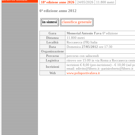
18ª edizione anno 2026
24/05/2026
11.800 metri
6ª edizione anno 2012
in sintesi
classifica generale
Gara
Memorial Antonio Fava
6ª edizione
Distanza
11.800 metri
Località
Roccasecca (FR) Italia
Data
Domenica
27/05/2012
ore 17:30
Organizzazione
Percorso
percorso con saliscendi
Logistica
ritrovo ore 15:00 in via Roma a Roccasecca cent
iscrizioni € 8,00 (pre-iscrizione) - € 10,00 (su
Iscrizioni
email: edivito@libero.it -parisiroberto@libero.it
Web
www.polisportivafava.it