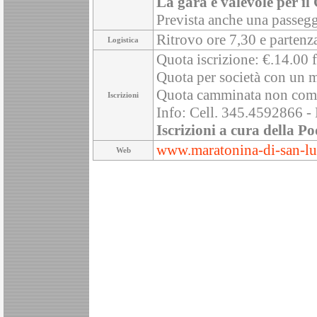
La gara è valevole per il
Prevista anche una passeg
Ritrovo ore 7,30 e parten
Logistica
Quota iscrizione: €.14.00 f
Quota per società con un m
Quota camminata non comp
Iscrizioni
Info: Cell. 345.4592866 -
Iscrizioni a cura della Po
www.maratonina-di-san-lu
Web