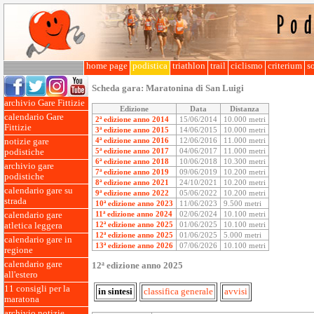
home page
podistica
triathlon
trail
ciclismo
criterium
so
Scheda gara:
Maratonina di San Luigi
archivio Gare Fittizie
Edizione
Data
Distanza
calendario Gare
2ª edizione anno 2014
15/06/2014
10.000 metri
Fittizie
3ª edizione anno 2015
14/06/2015
10.000 metri
4ª edizione anno 2016
12/06/2016
11.000 metri
notizie gare
5ª edizione anno 2017
04/06/2017
11.000 metri
podistiche
6ª edizione anno 2018
10/06/2018
10.300 metri
archivio gare
7ª edizione anno 2019
09/06/2019
10.200 metri
podistiche
8ª edizione anno 2021
24/10/2021
10.200 metri
calendario gare su
9ª edizione anno 2022
05/06/2022
10.200 metri
strada
10ª edizione anno 2023
11/06/2023
9.500 metri
11ª edizione anno 2024
02/06/2024
10.100 metri
calendario gare
12ª edizione anno 2025
01/06/2025
10.100 metri
atletica leggera
12ª edizione anno 2025
01/06/2025
5.000 metri
calendario gare in
13ª edizione anno 2026
07/06/2026
10.100 metri
regione
calendario gare
12ª edizione anno 2025
all'estero
11 consigli per la
in sintesi
classifica generale
avvisi
maratona
archivio notizie