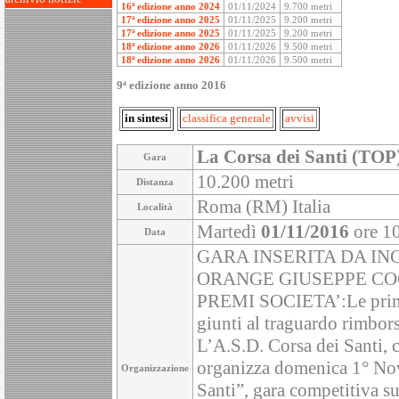
16ª edizione anno 2024
01/11/2024
9.700 metri
17ª edizione anno 2025
01/11/2025
9.200 metri
17ª edizione anno 2025
01/11/2025
9.200 metri
18ª edizione anno 2026
01/11/2026
9.500 metri
18ª edizione anno 2026
01/11/2026
9.500 metri
9ª edizione anno 2016
in sintesi
classifica generale
avvisi
La Corsa dei Santi (TOP
Gara
10.200 metri
Distanza
Roma (RM) Italia
Località
Martedì
01/11/2016
ore 1
Data
GARA INSERITA DA IN
ORANGE GIUSEPPE CO
PREMI SOCIETA’:Le prime 
giunti al traguardo rimbor
L’A.S.D. Corsa dei Santi, 
organizza domenica 1° Nov
Organizzazione
Santi”, gara competitiva