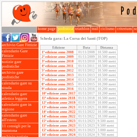
home page
podistica
triathlon
trail
ciclismo
criterium
so
Scheda gara:
La Corsa dei Santi (TOP)
archivio Gare Fittizie
Edizione
Data
Distanza
calendario Gare
1ª edizione anno 2008
01/11/2008
10.500 metri
Fittizie
2ª edizione anno 2009
01/11/2009
10.500 metri
3ª edizione anno 2010
01/11/2010
10.500 metri
notizie gare
4ª edizione anno 2011
01/11/2011
10.500 metri
podistiche
5ª edizione anno 2012
01/11/2012
10.500 metri
archivio gare
6ª edizione anno 2013
01/11/2013
10.500 metri
podistiche
7ª edizione anno 2014
01/11/2014
10.100 metri
calendario gare su
8ª edizione anno 2015
01/11/2015
10.200 metri
strada
9ª edizione anno 2016
01/11/2016
10.200 metri
10ª edizione anno 2017
01/11/2017
10.200 metri
calendario gare
11ª edizione anno 2018
01/11/2018
10.500 metri
atletica leggera
12ª edizione anno 2019
01/11/2019
10.000 metri
calendario gare in
13ª edizione anno 2021
01/11/2021
10.000 metri
regione
14ª edizione anno 2022
01/11/2022
10.100 metri
calendario gare
14ª edizione anno 2022
01/11/2022
10.100 metri
all'estero
15ª edizione anno 2023
01/11/2023
9.500 metri
15ª edizione anno 2023
01/11/2023
9.500 metri
11 consigli per la
15ª edizione anno 2023
01/11/2023
3.000 metri
maratona
16ª edizione anno 2024
01/11/2024
9.700 metri
archivio notizie