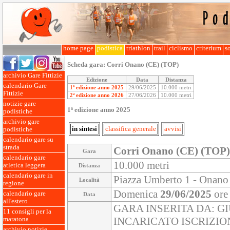
home page
podistica
triathlon
trail
ciclismo
criterium
so
Scheda gara:
Corri Onano (CE) (TOP)
archivio Gare Fittizie
Edizione
Data
Distanza
calendario Gare
1ª edizione anno 2025
29/06/2025
10.000 metri
Fittizie
2ª edizione anno 2026
27/06/2026
10.000 metri
notizie gare
1ª edizione anno 2025
podistiche
archivio gare
in sintesi
classifica generale
avvisi
podistiche
calendario gare su
strada
Corri Onano (CE) (TOP)
Gara
calendario gare
10.000 metri
atletica leggera
Distanza
calendario gare in
Piazza Umberto 1 - Onano 
Località
regione
Domenica
29/06/2025
ore
calendario gare
Data
all'estero
GARA INSERITA DA: G
11 consigli per la
INCARICATO ISCRIZIO
maratona
archivio notizie