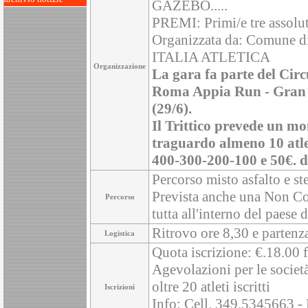
GAZEBO.....
PREMI: Primi/e tre assoluti
Organizzata da: Comune d
ITALIA ATLETICA
Organizzazione
La gara fa parte del Cir
Roma Appia Run - Gran P
(29/6).
Il Trittico prevede un mo
traguardo almeno 10 atle
400-300-200-100 e 50€. da
Percorso misto asfalto e st
Prevista anche una Non Co
Percorso
tutta all'interno del paese
Ritrovo ore 8,30 e partenz
Logistica
Quota iscrizione: €.18.00 f
Agevolazioni per le società:
oltre 20 atleti iscritti
Iscrizioni
Info: Cell. 349.5345663 -