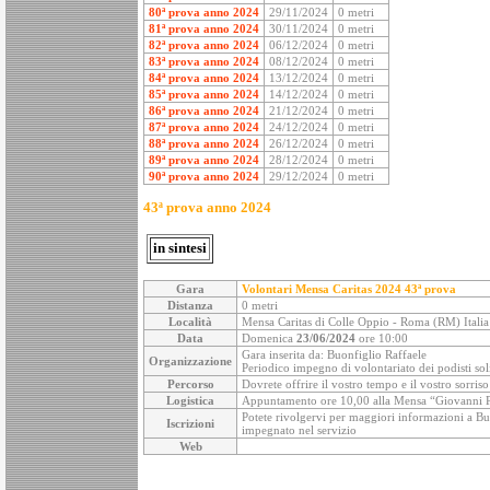
80ª prova anno 2024
29/11/2024
0 metri
81ª prova anno 2024
30/11/2024
0 metri
82ª prova anno 2024
06/12/2024
0 metri
83ª prova anno 2024
08/12/2024
0 metri
84ª prova anno 2024
13/12/2024
0 metri
85ª prova anno 2024
14/12/2024
0 metri
86ª prova anno 2024
21/12/2024
0 metri
87ª prova anno 2024
24/12/2024
0 metri
88ª prova anno 2024
26/12/2024
0 metri
89ª prova anno 2024
28/12/2024
0 metri
90ª prova anno 2024
29/12/2024
0 metri
43ª prova anno 2024
in sintesi
Gara
Volontari Mensa Caritas 2024
43ª prova
Distanza
0 metri
Località
Mensa Caritas di Colle Oppio - Roma (RM) Italia
Data
Domenica
23/06/2024
ore 10:00
Gara inserita da: Buonfiglio Raffaele
Organizzazione
Periodico impegno di volontariato dei podisti soli
Percorso
Dovrete offrire il vostro tempo e il vostro sorris
Logistica
Appuntamento ore 10,00 alla Mensa “Giovanni Paol
Potete rivolgervi per maggiori informazioni a Buon
Iscrizioni
impegnato nel servizio
Web