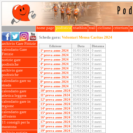
home page
podistica
triathlon
trail
ciclismo
criterium
so
Scheda gara:
Volontari Mensa Caritas 2024
archivio Gare Fittizie
Edizione
Data
Distanza
calendario Gare
1ª prova anno 2024
01/01/2024
0 metri
Fittizie
2ª prova anno 2024
13/01/2024
0 metri
3ª prova anno 2024
14/01/2024
0 metri
notizie gare
4ª prova anno 2024
20/01/2024
0 metri
podistiche
5ª prova anno 2024
27/01/2024
0 metri
archivio gare
6ª prova anno 2024
03/02/2024
0 metri
podistiche
7ª prova anno 2024
10/02/2024
0 metri
calendario gare su
8ª prova anno 2024
11/02/2024
0 metri
strada
9ª prova anno 2024
17/02/2024
0 metri
10ª prova anno 2024
24/02/2024
0 metri
calendario gare
11ª prova anno 2024
02/03/2024
0 metri
atletica leggera
12ª prova anno 2024
03/03/2024
0 metri
calendario gare in
13ª prova anno 2024
09/03/2024
0 metri
regione
14ª prova anno 2024
16/03/2024
0 metri
calendario gare
15ª prova anno 2024
30/03/2024
0 metri
all'estero
16ª prova anno 2024
31/03/2024
0 metri
17ª prova anno 2024
01/04/2024
0 metri
11 consigli per la
18ª prova anno 2024
06/04/2024
0 metri
maratona
19ª prova anno 2024
13/04/2024
0 metri
archivio notizie