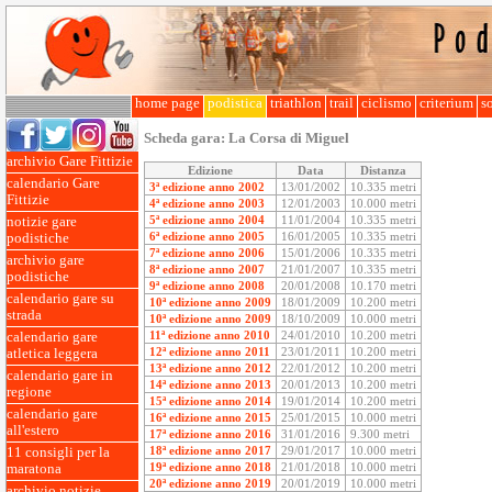
home page
podistica
triathlon
trail
ciclismo
criterium
so
Scheda gara:
La Corsa di Miguel
archivio Gare Fittizie
Edizione
Data
Distanza
calendario Gare
3ª edizione anno 2002
13/01/2002
10.335 metri
Fittizie
4ª edizione anno 2003
12/01/2003
10.000 metri
5ª edizione anno 2004
11/01/2004
10.335 metri
notizie gare
6ª edizione anno 2005
16/01/2005
10.335 metri
podistiche
7ª edizione anno 2006
15/01/2006
10.335 metri
archivio gare
8ª edizione anno 2007
21/01/2007
10.335 metri
podistiche
9ª edizione anno 2008
20/01/2008
10.170 metri
calendario gare su
10ª edizione anno 2009
18/01/2009
10.200 metri
strada
10ª edizione anno 2009
18/10/2009
10.000 metri
11ª edizione anno 2010
24/01/2010
10.200 metri
calendario gare
12ª edizione anno 2011
23/01/2011
10.200 metri
atletica leggera
13ª edizione anno 2012
22/01/2012
10.200 metri
calendario gare in
14ª edizione anno 2013
20/01/2013
10.200 metri
regione
15ª edizione anno 2014
19/01/2014
10.200 metri
calendario gare
16ª edizione anno 2015
25/01/2015
10.000 metri
all'estero
17ª edizione anno 2016
31/01/2016
9.300 metri
18ª edizione anno 2017
29/01/2017
10.000 metri
11 consigli per la
19ª edizione anno 2018
21/01/2018
10.000 metri
maratona
20ª edizione anno 2019
20/01/2019
10.000 metri
archivio notizie