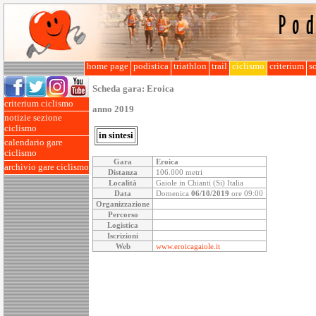
home page
podistica
triathlon
trail
ciclismo
criterium
so
Scheda gara:
Eroica
criterium ciclismo
anno 2019
notizie sezione
ciclismo
in sintesi
calendario gare
ciclismo
Gara
Eroica
archivio gare ciclismo
Distanza
106.000 metri
Località
Gaiole in Chianti (Si) Italia
Data
Domenica
06/10/2019
ore 09:00
Organizzazione
Percorso
Logistica
Iscrizioni
Web
www.eroicagaiole.it