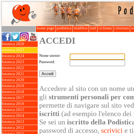
home page
podistica
triathlon
trail
ciclismo
criterium
so
ACCEDI
fototeca 2026
fototeca 2025
Nome utente:
fototeca 2024
fototeca 2023
Password:
fototeca 2022
fototeca 2021
fototeca 2020
fototeca 2019
Accedere al sito con un nome ute
fototeca 2018
gli
strumenti personali per co
fototeca 2017
permette di navigare sul sito v
fototeca 2016
fototeca 2015
iscritti
(ad esempio l'elenco dei 
fototeca 2014
Se sei un
iscritto della Podistic
fototeca 2013
fototeca 2012
password di accesso,
scrivici
e ti
fototeca 2011